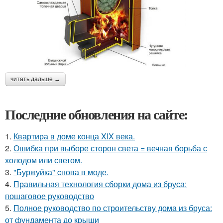
читать дальше →
Последние обновления на сайте:
1.
Квартира в доме конца XIX века.
2.
Ошибка при выборе сторон света = вечная борьба с
холодом или светом.
3.
"Буржуйка" cнова в моде.
4.
Правильная технология сборки дома из бруса:
пошаговое руководство
5.
Полное руководство по строительству дома из бруса:
от фундамента до крыши