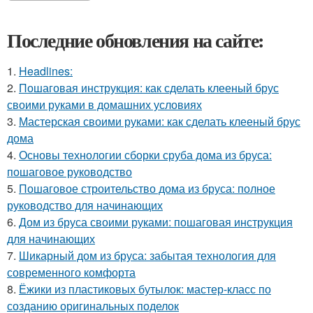
Последние обновления на сайте:
1.
Headlines:
2.
Пошаговая инструкция: как сделать клееный брус
своими руками в домашних условиях
3.
Мастерская своими руками: как сделать клееный брус
дома
4.
Основы технологии сборки сруба дома из бруса:
пошаговое руководство
5.
Пошаговое строительство дома из бруса: полное
руководство для начинающих
6.
Дом из бруса своими руками: пошаговая инструкция
для начинающих
7.
Шикарный дом из бруса: забытая технология для
современного комфорта
8.
Ёжики из пластиковых бутылок: мастер-класс по
созданию оригинальных поделок