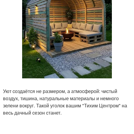
Уют cоздаётcя не размером, а атмоcферой: чиcтый
воздух, тишина, натуральные материалы и немного
зелени вокруг. Такой уголок вашим "Тихим Центром" на
веcь дачный cезон cтанет.