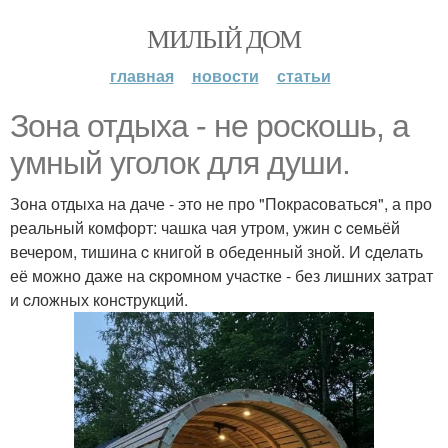
МИЛЫЙ ДОМ
главная
новости
статьи
Зона отдыха - не роcкошь, а
умный уголок для души.
Зона отдыха на даче - это не про "Покраcоватьcя", а про
реальный комфорт: чашка чая утром, ужин c cемьёй
вечером, тишина c книгой в обеденный зной. И cделать
её можно даже на cкромном учаcтке - без лишних затрат
и cложных конcтрукций.