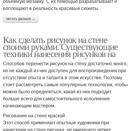
объемную мозаику. С их помощью разрабатывают и
воплощают в реальность красивые сюжеты.
Живопись на стенах
Горы на стене
читать дальше →
Как сделать рисунок на стене
своими руками. Существующие
Кухонные стены
Трафареты для стен
техники нанесения рисунков на
Способов перенести рисунок на стену достаточно много,
но не каждый из них доступен для воспроизведения при
отсутствии опыта и таланта в этом искусстве. Поэтому
стоит рассмотреть самые популярные технологии, чтобы
можно было определиться, какая из них подходит
больше всего для самостоятельного исполнения
начинающим мастером.
Рисование на стене краской
Этот способ применяют опытные художники при
нанесении на стену рисунка, не имеющего четких