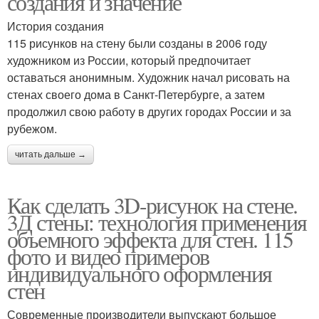
создания и значение
История создания
115 рисунков на стену были созданы в 2006 году
художником из России, который предпочитает
Рисунки на стенах
Графический рисунок
оставаться анонимным. Художник начал рисовать на
стенах своего дома в Санкт-Петербурге, а затем
продолжил свою работу в других городах России и за
рубежом.
Рисунок на стене
Декоративные рисунки
читать дальше →
Как сделать 3D-рисунок на стене.
3Д стены: технология применения
Стен под роспись
Стены под нанесение
объемного эффекта для стен. 115
фото и видео примеров
индивидуального оформления
стен
Стен в квартире
Трафаретный рисунок
Современные производители выпускают большое