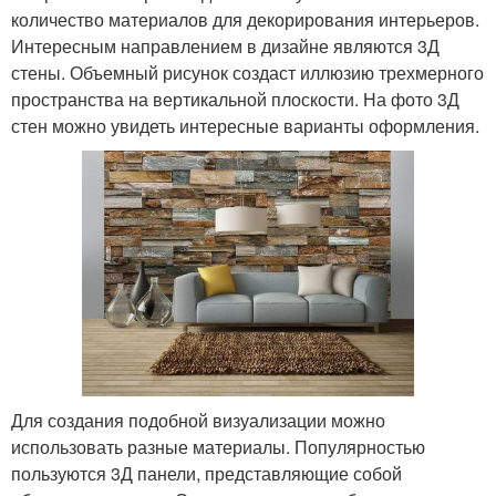
количество материалов для декорирования интерьеров.
Интересным направлением в дизайне являются 3Д
Рисунки в разных
стены. Объемный рисунок создаст иллюзию трехмерного
Стен в интерьере
комнатах
пространства на вертикальной плоскости. На фото 3Д
стен можно увидеть интересные варианты оформления.
Стен на улице
Рисунки для украшения
Цвета на стене
Картинки на стену
Для создания подобной визуализации можно
Рисунки для комнаты
Стен к раскраске
использовать разные материалы. Популярностью
пользуются 3Д панели, представляющие собой