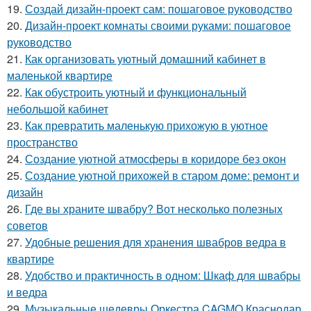
19.
Создай дизайн-проект сам: пошаговое руководство
20.
Дизайн-проект комнаты своими руками: пошаговое
руководство
21.
Как организовать уютный домашний кабинет в
маленькой квартире
22.
Как обустроить уютный и функциональный
небольшой кабинет
23.
Как превратить маленькую прихожую в уютное
пространство
24.
Создание уютной атмосферы в коридоре без окон
25.
Создание уютной прихожей в старом доме: ремонт и
дизайн
26.
Где вы храните швабру? Вот несколько полезных
советов
27.
Удобные решения для хранения швабров ведра в
квартире
28.
Удобство и практичность в одном: Шкаф для швабры
и ведра
29.
Музыкальные шедевры Оркестра CAGMO Краснодар