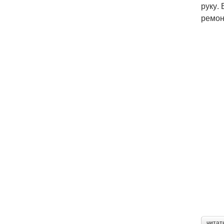
руку.
ремон
читат