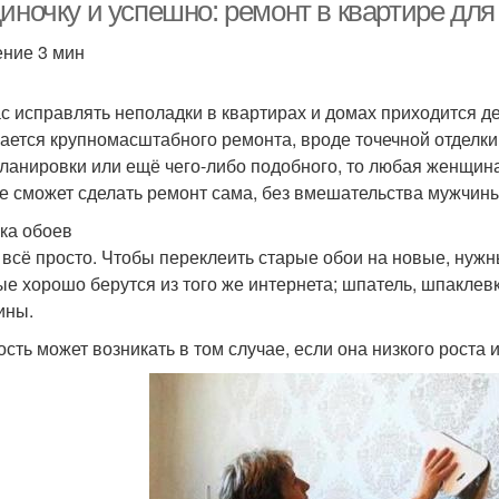
диночку и успешно: ремонт в квартире дл
ение 3 мин
Стен в современном
Стен на улице
Ак
с исправлять неполадки в квартирах и домах приходится д
интерьере
сается крупномасштабного ремонта, вроде точечной отделки
ланировки или ещё чего-либо подобного, то любая женщин
е сможет сделать ремонт сама, без вмешательства мужчины
ка обоев
 всё просто. Чтобы переклеить старые обои на новые, нужн
ые хорошо берутся из того же интернета; шпатель, шпаклев
ины.
ость может возникать в том случае, если она низкого роста