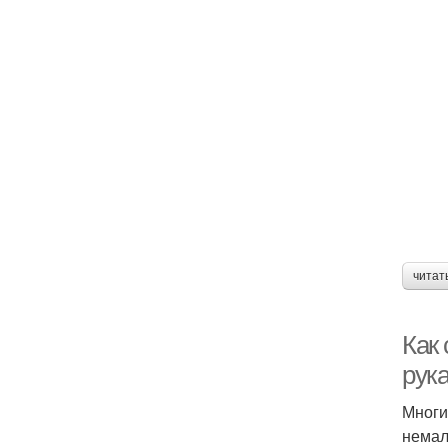
читат
Как
рук
Многи
немал