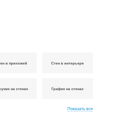
ен в прихожей
Стен в интерьере
сунки на стенах
График на стенах
Показать все
ы под нанесение
Изображение на стене