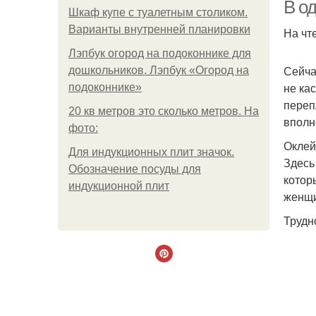
В о
Шкаф купе с туалетным столиком.
Варианты внутренней планировки
На чт
Лэпбук огород на подоконнике для
Сейча
дошкольников. Лэпбук «Огород на
не ка
подоконнике»
переп
20 кв метров это сколько метров. На
вполн
фото:
Оклей
Для индукционных плит значок.
Здесь
Обозначение посуды для
котор
индукционной плит
женщ
Трудн