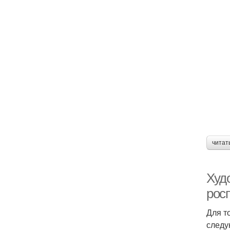
читат
Худ
росп
Для т
следу