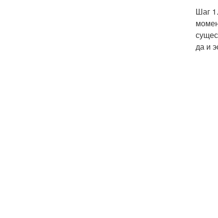
Шаг 1
момен
сущес
да и 