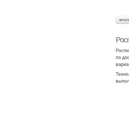
читат
Рос
Роспи
по до
вариа
Техно
выпол