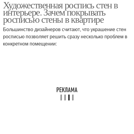
Художественная роспись стен в
Современные картины
Картины в интерьере
интерьере. Зачем покрывать
росписью стены в квартире
Большинство дизайнеров считают, что украшение стен
росписью позволяет решить сразу несколько проблем в
Цветы в интерьере
Стен в квартире
конкретном помещении: