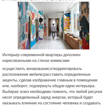
Абстракция в
Абстрактные картины
интерьере
Картины на стене
Картины в комнате
Интерьер современной квартиры дополнен
нарисованными на стенах комиксами
осуществить зонирование;откорректировать
Стен с картинами
Картины на стенке
расположение мебели;расставить определенные
акценты, сделав изображение главным в помещении
или, наоборот, подчеркнуть общую идею интерьера.
Выбирая эскиз необходимо помнить, что любой рисунок
Композиции из картин
несет определенный заряд энергии, который будет
оказывать влияние на состояние человека и создавать