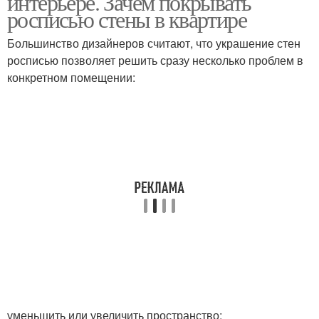
интерьере. Зачем покрывать
росписью стены в квартире
Большинство дизайнеров считают, что украшение стен
росписью позволяет решить сразу несколько проблем в
Красивые картины
Картина из гвоздей
конкретном помещении:
Картина с пайетками
Картина с блестками
Картины из необычных
Картины на стенах
материалов
Картины на коричневой
Картины в рамах
стене
уменьшить или увеличить пространство;