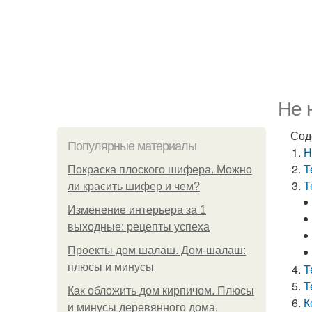
Не 
Сод
Популярные материалы
Н
Т
Покраска плоского шифера. Можно
Т
ли красить шифер и чем?
Изменение интерьера за 1
выходные: рецепты успеха
Проекты дом шалаш. Дом-шалаш:
плюсы и минусы
Т
Т
Как обложить дом кирпичом. Плюсы
К
и минусы деревянного дома,