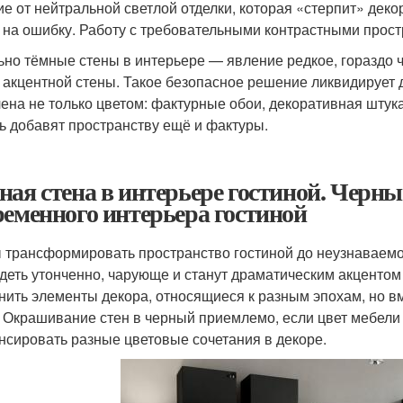
ие от нейтральной светлой отделки, которая «стерпит» дек
 на ошибку. Работу с требовательными контрастными прост
ьно тёмные стены в интерьере — явление редкое, гораздо 
 акцентной стены. Такое безопасное решение ликвидирует
ена не только цветом: фактурные обои, декоративная штук
ь добавят пространству ещё и фактуры.
ная стена в интерьере гостиной. Черный
ременного интерьера гостиной
 трансформировать пространство гостиной до неузнаваемост
деть утонченно, чарующе и станут драматическим акценто
нить элементы декора, относящиеся к разным эпохам, но в
. Окрашивание стен в черный приемлемо, если цвет мебели
нсировать разные цветовые сочетания в декоре.