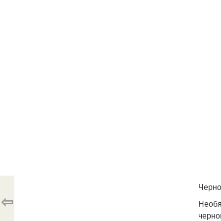
Черно
⇦
Необя
черно