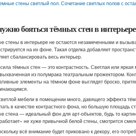
емные стены светлый пол. Сочетание светлых полов с ост
нужно бояться тёмных стен в интерьере
е стены в интерьере не остаются незамеченными и вызыва
стрируется на их фоне. Такая отделка добавляет пространс
ляет сбалансировать весь интерьер.
сила тёмных стен — это контрастность. Светлая или яркая 
 выхваченная из полумрака театральным прожектором. Конт
ативные элементы на тёмном фоне выглядят броско, притяг
инающимся.
светлой мебели в помещении много, давящего эффекта тёмн
пать в качестве контрастного фона, но большую площадь сте
е стена — идеальный фон для арт-объектов, будь то картин
работает» не хуже привычной белой стены, смотрится смел
оскольку всё внимание будет приковано к декору, его потре