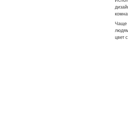
дизай
комна
Чаще 
людям
цвет 