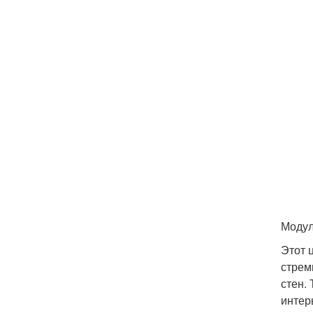
Модул
Этот 
стрем
стен.
интер