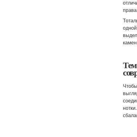
отлич
права
Тотал
одной
выдел
камен
Тем
сов
Чтобы
выгля
соеди
нотки
сбала