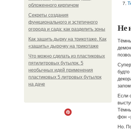
Т
обложенного кирпичом
Секреты создания
функционального и эстетичного
Не 
огорода и сада: как разделить зоны
Как зашить дырку на трикотаже. Как
Тёмны
«зашить» дырочку на трикотаже
демон
позво
Что можно сделать из пластиковых
пятилитровых бутылок. 5
Супер
необычных идей применения
будто
пластиковых 5 литровых бутылок
декор
на даче
запом
Если 
высту
Тёмны
фон «
Но. П