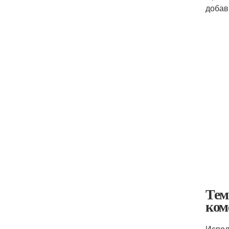
добав
Тем
ком
Испол