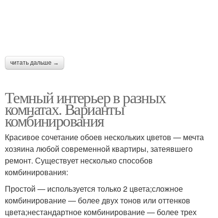
Темный дуб
Темный ламинат
читать дальше →
Серые стены
Светлые стены
Темный интерьер в разных
комнатах. Варианты
комбинирования
Темные обои
Темная дверь
Красивое сочетание обоев нескольких цветов — мечта
хозяина любой современной квартиры, затеявшего
ремонт. Существует несколько способов
комбинирования:
Темные кухни
Простой — используется только 2 цвета;сложное
комбинирование — более двух тонов или оттенков
цвета;нестандартное комбинирование — более трех