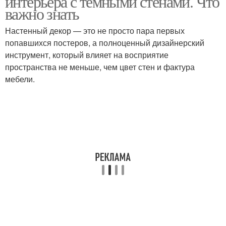
интерьера с тёмными стенами. Что
важно знать
Настенный декор — это не просто пара первых
Комнаты с темными
попавшихся постеров, а полноценный дизайнерский
Темная палитра
стенами
инструмент, который влияет на восприятие
пространства не меньше, чем цвет стен и фактура
мебели.
Черные стены
Темный интерьер
Стен для современного
Стены в маленькой
интерьера
Спальни в темном
Потолок в темном цвете
цвете