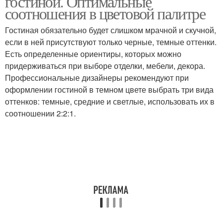
гостиной. Оптимальные
соотношения в цветовой палитре
Гостиная обязательно будет слишком мрачной и скучной,
если в ней присутствуют только черные, темные оттенки.
Стены в интерьере
Небольшой стен
Есть определенные ориентиры, которых можно
придерживаться при выборе отделки, мебели, декора.
Профессиональные дизайнеры рекомендуют при
оформлении гостиной в темном цвете выбрать три вида
Стены в зале
Стен в коридоре
оттенков: темные, средние и светлые, использовать их в
соотношении 2:2:1.
Стены в коридоре
Краска для стен
Краска на стену