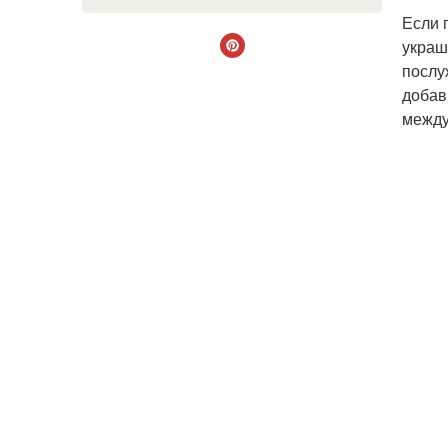
Если 
украш
послу
добав
между