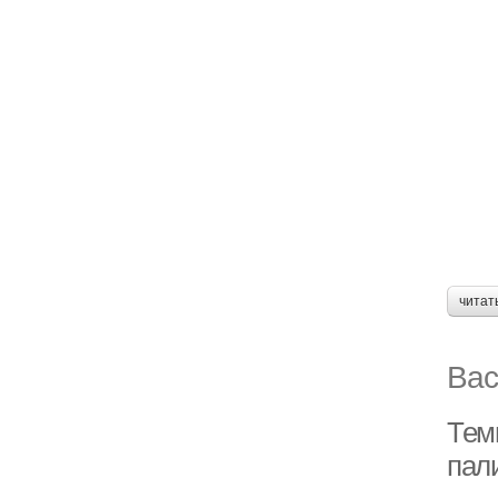
читат
Вас
Тем
пал