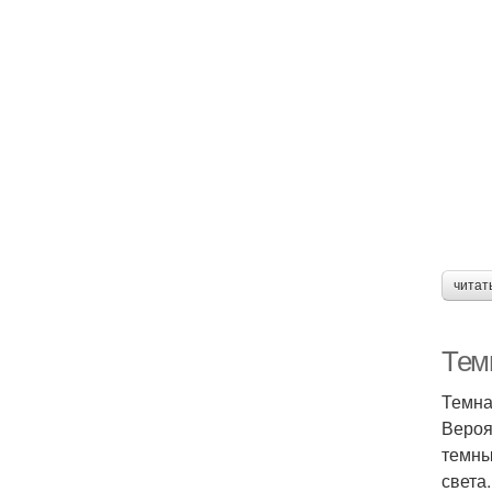
читат
Тем
Темна
Вероя
темны
света