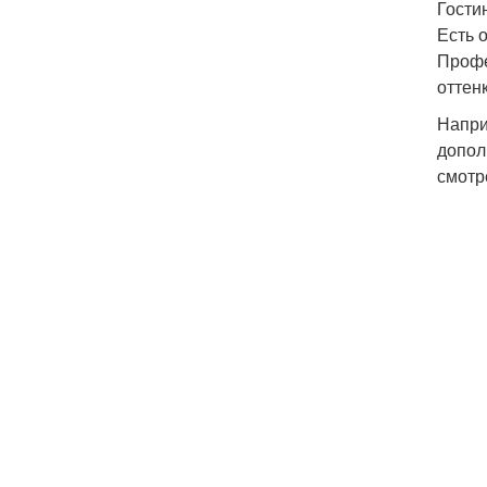
Гости
Есть 
Профе
оттен
Напри
допол
смотр