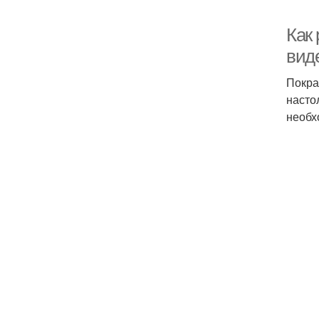
Как 
вид
Покра
насто
необх