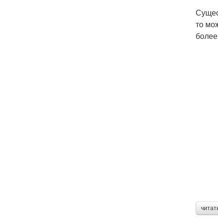
Сущес
то мо
более
читат