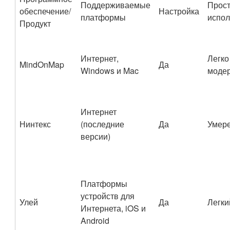
Поддерживаемые
Прост
обеспечение/
Настройка
платформы
испол
Продукт
Интернет,
Легко
MindOnMap
Да
Windows и Mac
моде
Интернет
Нинтекс
(последние
Да
Умер
версии)
Платформы
устройств для
Улей
Да
Легки
Интернета, iOS и
Android