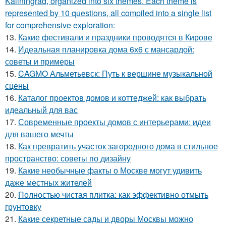
Kaliningrad, organized into six themes. Each theme is
represented by 10 questions, all compiled into a single list
for comprehensive exploration:
13.
Какие фестивали и праздники проводятся в Кирове
14.
Идеальная планировка дома 6х6 с мансардой:
советы и примеры
15.
CAGMO Альметьевск: Путь к вершине музыкальной
сцены
16.
Каталог проектов домов и коттеджей: как выбрать
идеальный для вас
17.
Современные проекты домов с интерьерами: идеи
для вашего мечты
18.
Как превратить участок загородного дома в стильное
пространство: советы по дизайну
19.
Какие необычные факты о Москве могут удивить
даже местных жителей
20.
Полностью чистая плитка: как эффективно отмыть
грунтовку
21.
Какие секретные сады и дворы Москвы можно