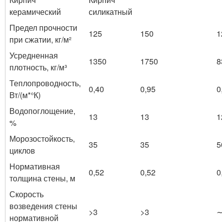
керамический
силикатный
Предел прочности
125
150
1
при сжатии, кг/м²
Усредненная
1350
1750
8
плотность, кг/м³
Теплопроводность,
0,40
0,95
0
Вт/(м*°К)
Водопоглощение,
13
13
1
%
Морозостойкость,
35
35
5
циклов
Нормативная
0,52
0,52
0
толщина стены, м
Скорость
возведения стены
>3
>3
∼
нормативной