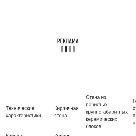
Стена из
Г
пористых
Технические
Кирпичная
с
крупногабаритных
характеристики
стена
п
керамических
п
блоков
Кирпич
Кирпич