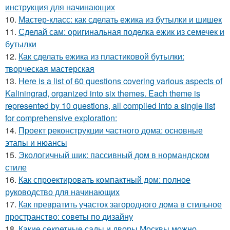
инструкция для начинающих
10.
Мастер-класс: как сделать ежика из бутылки и шишек
11.
Сделай сам: оригинальная поделка ежик из семечек и
бутылки
12.
Как сделать ежика из пластиковой бутылки:
творческая мастерская
13.
Here is a list of 60 questions covering various aspects of
Kaliningrad, organized into six themes. Each theme is
represented by 10 questions, all compiled into a single list
for comprehensive exploration:
14.
Проект реконструкции частного дома: основные
этапы и нюансы
15.
Экологичный шик: пассивный дом в нормандском
стиле
16.
Как спроектировать компактный дом: полное
руководство для начинающих
17.
Как превратить участок загородного дома в стильное
пространство: советы по дизайну
18.
Какие секретные сады и дворы Москвы можно