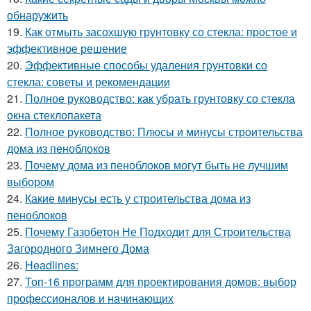
обнаружить
19.
Как отмыть засохшую грунтовку со стекла: простое и
эффективное решение
20.
Эффективные способы удаления грунтовки со
стекла: советы и рекомендации
21.
Полное руководство: как убрать грунтовку со стекла
окна стеклопакета
22.
Полное руководство: Плюсы и минусы строительства
дома из пеноблоков
23.
Почему дома из пеноблоков могут быть не лучшим
выбором
24.
Какие минусы есть у строительства дома из
пеноблоков
25.
Почему Газобетон Не Подходит для Строительства
Загородного Зимнего Дома
26.
Headlines:
27.
Топ-16 программ для проектирования домов: выбор
профессионалов и начинающих