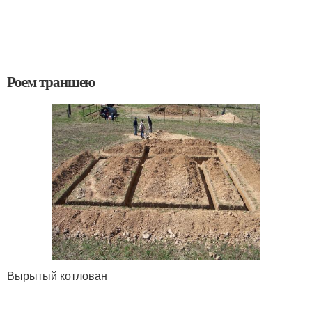
Роем траншею
Вырытый котлован