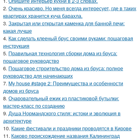
1.
Опишите интерьер кухни в 2-3 словах.
2.
Очень красиво. Но меня всегда интересует, где в таких
квартирах хранится куча барахла.
3.
Закрытая или открытая каменка для банной печи:
какая лучше
4.
Как сделать клееный брус своими руками: пошаговая
инструкция
5.
Правильная технология сборки дома из бруса:
пошаговое руководство
6.
Пошаговое строительство дома из бруса: полное
руководство для начинающих
7.
My house #stage 2: Преимущества и особенности
домов из бруса
8.
Очаровательный ежик из пластиковой бутылки:
мастер-класс по созданию
9.
Душа Нормандского стиля: истоки и эволюция в
архитектуре
10.
Какие фестивали и праздники проводятся в Кирове
11.
Каково происхождение названия Калининград