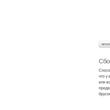
читат
Сбор
Спосо
что у
или в
преде
брусо