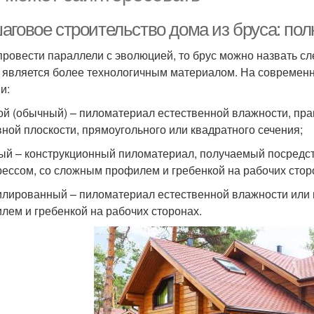
аговое строительство дома из бруса: по
провести параллели с эволюцией, то брус можно назвать с
н является более технологичным материалом. На современ
и:
ой (обычный) – пиломатериал естественной влажности, пр
вной плоскости, прямоугольного или квадратного сечения;
ый – конструкционный пиломатериал, получаемый посредс
рессом, со сложным профилем и гребенкой на рабочих стор
лированный – пиломатериал естественной влажности или 
лем и гребенкой на рабочих сторонах.