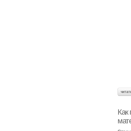
читат
Как 
мат