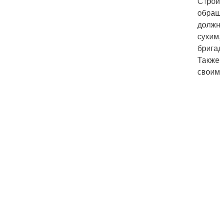
Строи
обращ
должн
сухим
брига
Также
своим