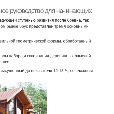
лное руководство для начинающих
ледующей ступенью развития после бревна, так
ном рынке брус представлен тремя основными
авильной геометрической формы, обработанный
твом набора и склеивания деревянных ламелей
онах;
высушенный до показателя 12-18 %, со сложным