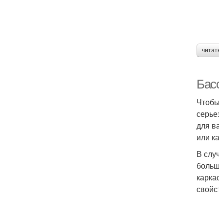
читат
Бас
Чтобы
серье
для в
или к
В слу
больш
карка
свойс