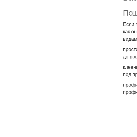
Пош
Если 
как о
видам
прост
до ро
клеен
под п
профи
профи