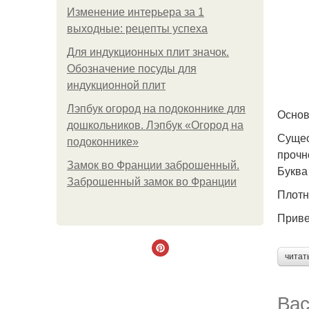
Изменение интерьера за 1
выходные: рецепты успеха
Для индукционных плит значок.
Обозначение посуды для
индукционной плит
Лэпбук огород на подоконнике для
Основ
дошкольников. Лэпбук «Огород на
Сущес
подоконнике»
прочн
Замок во Франции заброшенный.
Буква
Заброшенный замок во Франции
Плотн
Приве
читат
Вас