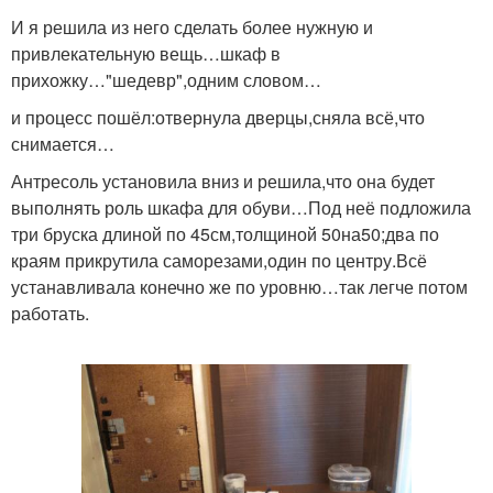
И я решила из него сделать более нужную и
привлекательную вещь…шкаф в
прихожку…"шедевр",одним словом…
и процесс пошёл:отвернула дверцы,сняла всё,что
снимается…
Антресоль установила вниз и решила,что она будет
выполнять роль шкафа для обуви…Под неё подложила
три бруска длиной по 45см,толщиной 50на50;два по
краям прикрутила саморезами,один по центру.Всё
устанавливала конечно же по уровню…так легче потом
работать.