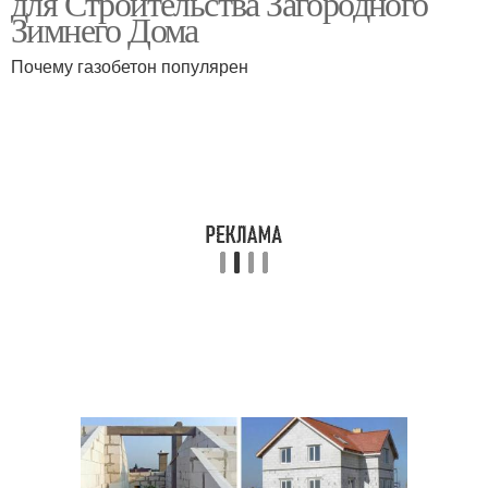
для Строительства Загородного
Зимнего Дома
Почему газобетон популярен
Проблемы с
Стен из газобетона
газобетоном
Армопояс для
Здания из газобетона
газобетона
Дом из газоблока
Дом из кирпича
Зазор между
Газобетон с кирпичом
газобетоном