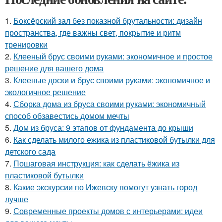
1.
Боксёрский зал без показной брутальности: дизайн
пространства, где важны свет, покрытие и ритм
тренировки
2.
Клееный брус своими руками: экономичное и простое
решение для вашего дома
3.
Клееные доски и брус своими руками: экономичное и
экологичное решение
4.
Сборка дома из бруса своими руками: экономичный
способ обзавестись домом мечты
5.
Дом из бруса: 9 этапов от фундамента до крыши
6.
Как сделать милого ежика из пластиковой бутылки для
детского сада
7.
Пошаговая инструкция: как сделать ёжика из
пластиковой бутылки
8.
Какие экскурсии по Ижевску помогут узнать город
лучше
9.
Современные проекты домов с интерьерами: идеи