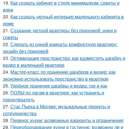
19.
Как создать кабинет в стиле минимализм: советы и
идеи
20.
Как создать уютный интерьер маленького кабинета в
доме
21.
Создание уютной квартиры без прихожей: идеи и
советы
22.
Сделать из одной комнаты комфортную квартиру:
дизайн без прихожей
23.
Оптимизация пространства: как разместить швабру и
ведро в маленькой квартире
24.
Мастер-класс по хранению швабров и ведер: как
экономно использовать пространство в квартире
25.
Удобное хранение швабры и ведра: где и как
26.
ПОЛЫ по лагам в квартире: как устранить и
предотвратить
27.
Стас Пьеха в Москве: музыкальные проекты и
сотрудничества
28.
Перенос кухни: возможные варианты и ограничения
29.
Переоборудование кухни в гостиную: возможно ли и