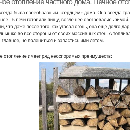
ное отопление частного дома. Печное от
всегда была своеобразным «сердцем» дома. Она всегда трад
 нее . В печи готовили пищу, возле нее обогревались зимо
ии, что даже после того, как угасал огонь, она еще долго д
олнышко во все стороны от своих массивных стен. А топлив
, главное, не полениться и запастись ими летом.
е отопление имеет ряд неоспоримых преимуществ: