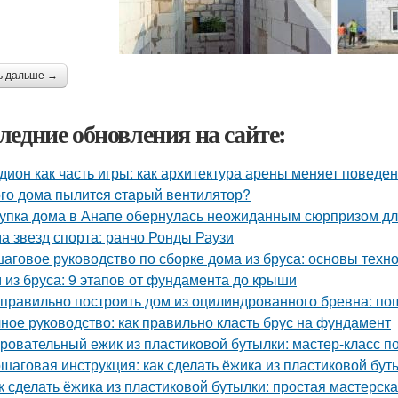
ь дальше →
ледние обновления на сайте:
дион как часть игры: как архитектура арены меняет поведе
ого дома пылитcя cтарый вентилятор?
упка дома в Анапе обернулась неожиданным сюрпризом дл
а звезд спорта: ранчо Ронды Раузи
аговое руководство по сборке дома из бруса: основы техн
 из бруса: 9 этапов от фундамента до крыши
 правильно построить дом из оцилиндрованного бревна: по
ное руководство: как правильно класть брус на фундамент
ровательный ежик из пластиковой бутылки: мастер-класс п
шаговая инструкция: как сделать ёжика из пластиковой бут
к сделать ёжика из пластиковой бутылки: простая мастерск