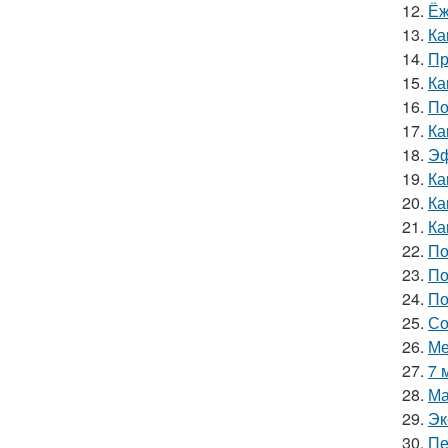
12.
Ёж
13.
Ка
14.
Пр
15.
Ка
16.
По
17.
Ка
18.
Эф
19.
Ка
20.
Ка
21.
Ка
22.
По
23.
По
24.
По
25.
Со
26.
Ме
27.
7 
28.
Ма
29.
Эк
30.
Пе