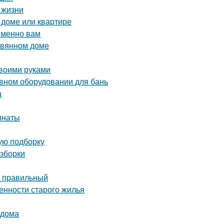
 жизни
 доме или квартире
именно вам
евянном доме
своими руками
ивном оборудовании для бань
а
мнаты
вую подборку
азборки
ь правильный
енности старого жилья
 дома