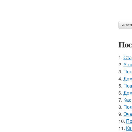
читат
Пос
1.
Ста
2.
У к
3.
Пок
4.
Дом
5.
Пош
6.
Дом
7.
Как
8.
Пол
9.
Оча
10.
По
11.
Ка