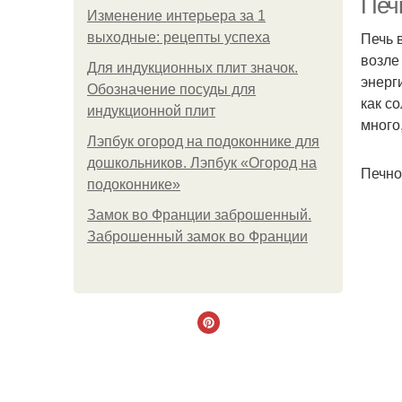
Печ
Изменение интерьера за 1
Печь 
выходные: рецепты успеха
возле
Для индукционных плит значок.
энерг
Обозначение посуды для
как с
индукционной плит
много
Лэпбук огород на подоконнике для
дошкольников. Лэпбук «Огород на
Печно
подоконнике»
Замок во Франции заброшенный.
Заброшенный замок во Франции