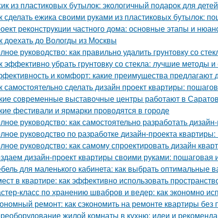
ик из пластиковых бутылок: экологичный подарок для детей
к сделать ежика своими руками из пластиковых бутылок: п
оект реконструкции частного дома: основные этапы и нюан
к доехать до Вологды из Москвы
лное руководство: как правильно удалить грунтовку со стек
к эффективно убрать грунтовку со стекла: лучшие методы и
фективность и комфорт: какие преимущества предлагают д
к самостоятельно сделать дизайн проект квартиры: пошаго
кие современные выставочные центры работают в Сарато
кие фестивали и ярмарки проводятся в городе
лное руководство: как самостоятельно разработать дизайн
лное руководство по разработке дизайн-проекта квартиры:
лное руководство: как самому спроектировать дизайн квар
здаем дизайн-проект квартиры своими руками: пошаговая 
бель для маленького кабинета: как выбрать оптимальные 
мест в квартире: как эффективно использовать пространств
стер-класс по хранению швабров и ведер: как экономно ис
ономный ремонт: как сэкономить на ремонте квартиры без 
реоборудование жилой комнаты в кухню: идеи и рекоменд