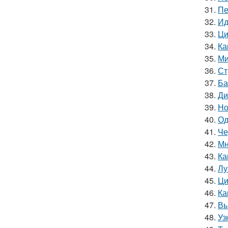
31.
Пе
32.
Ид
33.
Ци
34.
Ка
35.
Ми
36.
Ст
37.
Ба
38.
Ди
39.
Но
40.
Од
41.
Че
42.
Мн
43.
Ка
44.
Лу
45.
Ци
46.
Ка
47.
Вы
48.
Уз