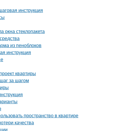
ошаговая инструкция
сы
ла окна стеклопакета
 средства
ома из пеноблоков
вая инструкция
ве
-проект квартиры
 шаг за шагом
тиры
инструкция
варианты
о
пользовать пространство в квартире
потери качества
ации