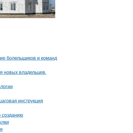
ние болельщиков и команд
я новых владельцев.
ологии
шаговая инструкция
о созданию
ылки
ая