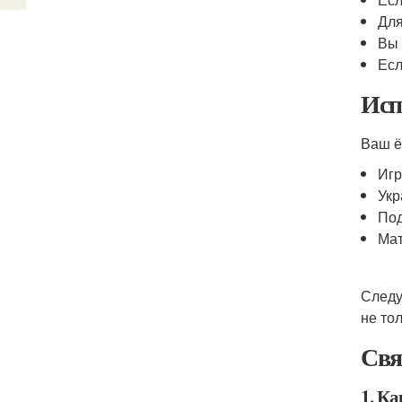
Для
Вы 
Есл
Исп
Ваш ё
Игр
Укр
Под
Мат
Следу
не то
Свя
1. К