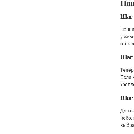
Пош
Шаг 
Начни
узким
отвер
Шаг 
Тепер
Если 
крепл
Шаг 
Для с
небол
выбра