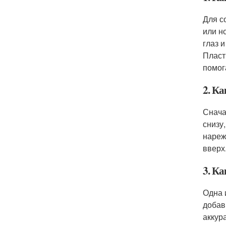
Для с
или н
глаз 
Пласт
помог
2. К
Снача
снизу
нареж
вверх
3. К
Одна 
добав
аккур