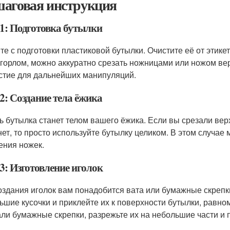
аговая инструкция
1: Подготовка бутылки
те с подготовки пластиковой бутылки. Очистите её от этике
 горлом, можно аккуратно срезать ножницами или ножом ве
стие для дальнейших манипуляций.
2: Создание тела ёжика
ь бутылка станет телом вашего ёжика. Если вы срезали верх
нет, то просто используйте бутылку целиком. В этом случае
ения ножек.
3: Изготовление иголок
оздания иголок вам понадобится вата или бумажные скрепки
ьшие кусочки и приклейте их к поверхности бутылки, равно
ли бумажные скрепки, разрежьте их на небольшие части и п