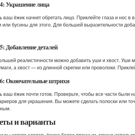
4: Украшение лица
ь ваш ёжик начнет обретать лицо. Приклейте глаза и нос в 
и или бусины для этого. Для большей выразительности добав
5: Добавление деталей
ольшей реалистичности можно добавить уши и хвост. Уши м
умаги, а хвост — из длинной скрепки или проволоки. Приклей
6: Окончательные штрихи
ь ваш ёжик почти готов. Проверьте, чтобы все части были 
аркеров для украшения. Вы можете сделать полоски или точ
ным.
еты и варианты
и вы хотите сделать ёжика более прочным, можно использо