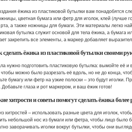
оздания ёжика из пластиковой бутылки вам понадобятся с
ожницы, цветная бумага или фетр для иголок, клей (лучше 
и рта, а также ножницы для бумаги. Эти материалы легко на
иковая бутылка служит основой для тела ёжика, а бумага и
ает закрепить все элементы, а маркер добавляет выразител
ак сделать ёжика из пластиковой бутылки своими ру
ла нужно подготовить пластиковую бутылка: вымойте её и 
, чтобы можно было разрезать её вдоль, но не до конца, чт
ьте бумагу или фетр на узкие полоски – это будут иголки. Пр
. Добавьте глаза и рот маркером, и ваш ёжик готов!
акие хитрости и советы помогут сделать ёжика боле
из хитростей – использовать разные цвета для иголок, что
ить небольшой нос из бумаги или фетра, чтобы лицо было 
атно заворачивать иголки вокруг бутылки, чтобы они выгля