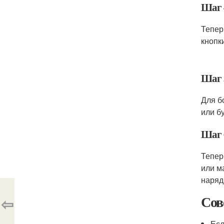
Шаг 
Тепер
кнопк
Шаг 
Для б
или б
Шаг 
Тепер
или м
наряд
Сов
⇦
Есл