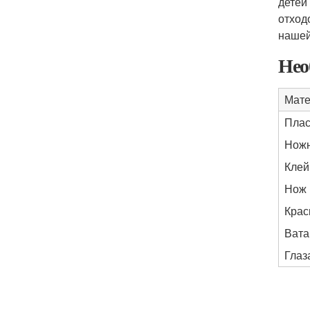
детей
отход
нашей
Нео
Мате
Плас
Нож
Клей
Нож 
Крас
Вата
Глаз