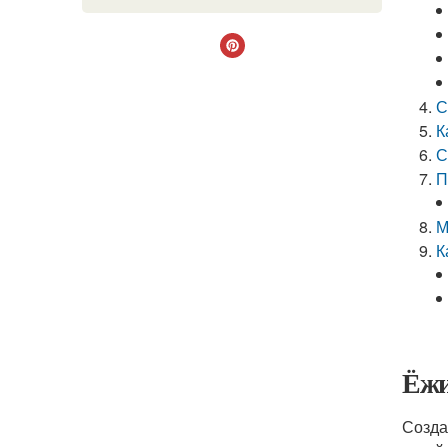
С
К
С
П
М
К
Ёжи
Созда