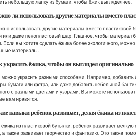
ить небольшую лапку из бумаги, чтобы ёжик выгляделнее.
ожно ли использовать другие материалы вместо пла
ожно использовать другие материалы вместо пластиковой б
и или даже пенопластовый шар. Главное, чтобы материал 
и. Если вы хотите сделать ёжика более экологичного, можн
чные материалы.
ак украсить ёжика, чтобы он выглядел оригинально
 можно украсить разными способами. Например, добавить б
уры бумаги или фетра, или даже добавить небольшой бантик
ного с разными цветами и узорами. Вы можете использова
ые вам нравятся.
акие навыки ребенок развивает, делая ёжика из пла
 ёжика из пластиковой бутылки, ребенок развивает мелкую 
, а также развивает творчество и фантазию. Это также пом