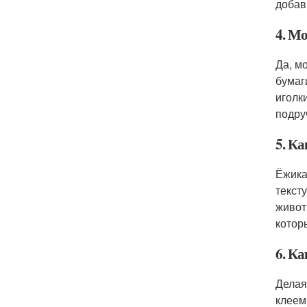
добав
4. М
Да, м
бумаг
иголк
подру
5. К
Ёжика
текст
живот
котор
6. К
Делая
клеем