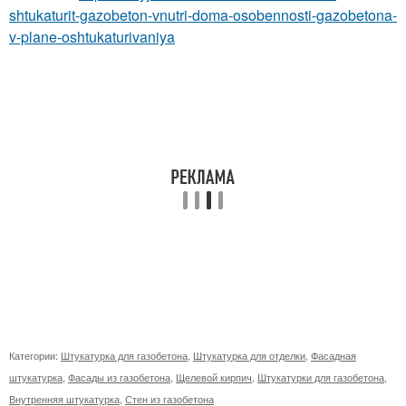
shtukaturit-gazobeton-vnutri-doma-osobennosti-gazobetona-
v-plane-oshtukaturivaniya
Категории:
Штукатурка для газобетона
,
Штукатурка для отделки
,
Фасадная
штукатурка
,
Фасады из газобетона
,
Щелевой кирпич
,
Штукатурки для газобетона
,
Внутренняя штукатурка
,
Стен из газобетона