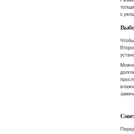
толщи
с укла
Выбо
Чтобы
Второ
устан
Можно
долго
просл
влажн
замеч
Сове
Перед