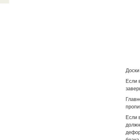
Доски
Если 
завер
Главн
пропи
Если 
должн
дефор
брака