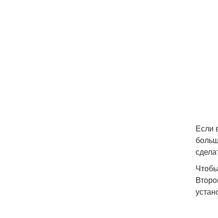
Если 
больш
сдела
Чтобы
Второ
устан