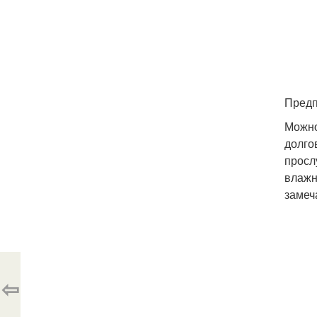
Предп
Можно
долго
просл
влажн
замеч
⇦