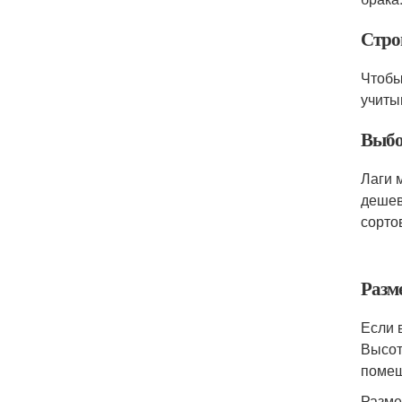
Стро
Чтобы
учиты
Выбо
Лаги 
дешев
сорто
Разм
Если 
Высот
помещ
Разме