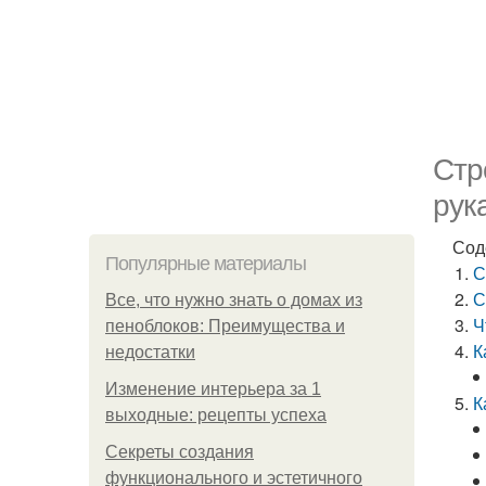
Стр
рук
Сод
Популярные материалы
С
С
Все, что нужно знать о домах из
Ч
пеноблоков: Преимущества и
К
недостатки
Изменение интерьера за 1
К
выходные: рецепты успеха
Секреты создания
функционального и эстетичного