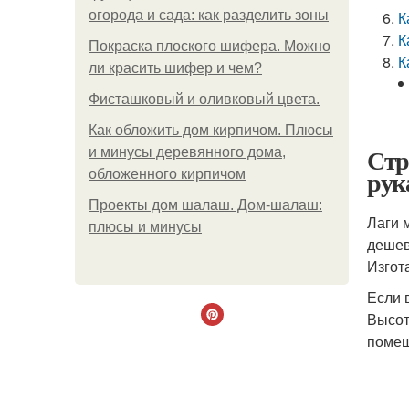
огорода и сада: как разделить зоны
К
К
Покраска плоского шифера. Можно
К
ли красить шифер и чем?
Фисташковый и оливковый цвета.
Как обложить дом кирпичом. Плюсы
Стр
и минусы деревянного дома,
рук
обложенного кирпичом
Проекты дом шалаш. Дом-шалаш:
Лаги 
плюсы и минусы
дешев
Изгот
Если 
Высот
помещ