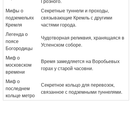
Грозного.
Мифы о
Секретные туннели и проходы,
подземельях
связывающие Кремль с другими
Кремля
частями города.
Легенда о
Чудотворная реликвия, хранящаяся в
поясе
Успенском соборе.
Богородицы
Миф о
Время замедляется на Воробьевых
московском
горах у старой часовни.
времени
Миф о
Секретное кольцо для перевозок,
последнем
связанное с подземными туннелями.
кольце метро