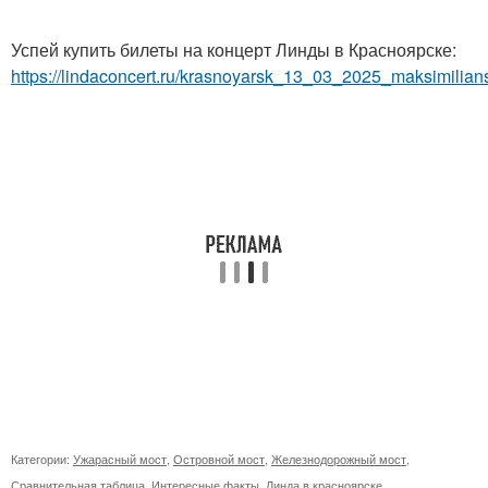
Успей купить билеты на концерт Линды в Красноярске:
https://lindaconcert.ru/krasnoyarsk_13_03_2025_maksimilian
Категории:
Ужарасный мост
,
Островной мост
,
Железнодорожный мост
,
Сравнительная таблица
,
Интересные факты
,
Линда в красноярске