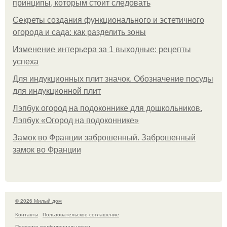
принципы, которым стоит следовать
Секреты создания функционального и эстетичного
огорода и сада: как разделить зоны
Изменение интерьера за 1 выходные: рецепты
успеха
Для индукционных плит значок. Обозначение посуды
для индукционной плит
Лэпбук огород на подоконнике для дошкольников.
Лэпбук «Огород на подоконнике»
Замок во Франции заброшенный. Заброшенный
замок во Франции
© 2026 Милый дом
Контакты
Пользовательское соглашение
Политика конфидециальности