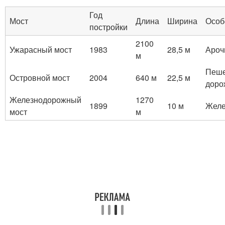
Год
Мост
Длина
Ширина
Особ
постройки
2100
Ужарасный мост
1983
28,5 м
Ароч
м
Пеш
Островной мост
2004
640 м
22,5 м
доро
Железнодорожный
1270
1899
10 м
Желе
мост
м