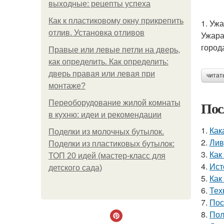
выходные: рецепты успеха
Как к пластиковому окну прикрепить
1. Уж
отлив. Установка отливов
Ужара
город
Правые или левые петли на дверь,
как определить. Как определить:
дверь правая или левая при
читат
монтаже?
Пос
Переоборудование жилой комнаты
в кухню: идеи и рекомендации
1.
Как
Поделки из молочных бутылок.
2.
Лив
Поделки из пластиковых бутылок:
3.
Как
ТОП 20 идей (мастер-класс для
4.
Ист
детского сада)
5.
Как
6.
Тех
7.
Пос
8.
Пол