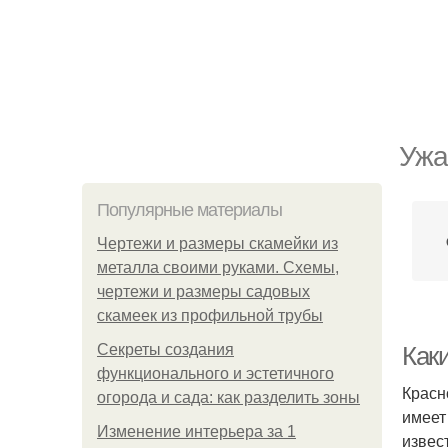
Ужа
Популярные материалы
Чертежи и размеры скамейки из
металла своими руками. Схемы,
чертежи и размеры садовых
скамеек из профильной трубы
Секреты создания
Как
функционального и эстетичного
Красн
огорода и сада: как разделить зоны
имеет
Изменение интерьера за 1
извес