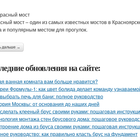
арасный мост
сный мост – один из самых известных мостов в Красноярске
а и популярным местом для прогулок.
ь дальше →
ледние обновления на сайте:
ая ванная комната вам больше нравится?
реи Формулы-1: как цвет болида делает команду узнаваемой
 выбрать печь для бани: полное руководство
ория Москвы: от основания до наших дней
 сделать клееный брус своими руками: пошаговая инструкц
нология монтажа стен брусового дома: пошаговое руководс
троение дома из бруса своими руками: пошаговая инструк
ное руководство: как правильно класть брус на фундамент