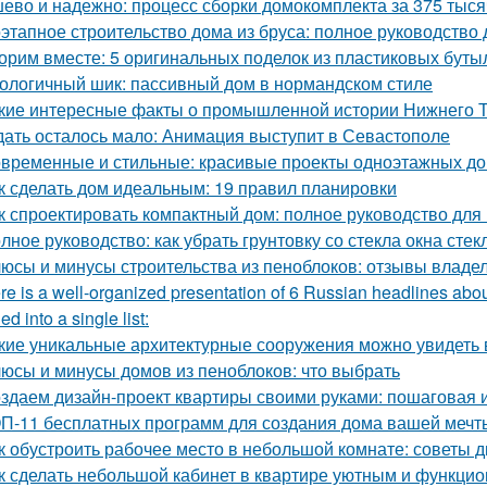
ево и надежно: процесс сборки домокомплекта за 375 тысяч
этапное строительство дома из бруса: полное руководство
орим вместе: 5 оригинальных поделок из пластиковых буты
ологичный шик: пассивный дом в нормандском стиле
кие интересные факты о промышленной истории Нижнего 
ать осталось мало: Анимация выступит в Севастополе
временные и стильные: красивые проекты одноэтажных д
к сделать дом идеальным: 19 правил планировки
к спроектировать компактный дом: полное руководство дл
лное руководство: как убрать грунтовку со стекла окна стек
юсы и минусы строительства из пеноблоков: отзывы владе
re is a well-organized presentation of 6 Russian headlines abou
d into a single list:
кие уникальные архитектурные сооружения можно увидеть 
юсы и минусы домов из пеноблоков: что выбрать
здаем дизайн-проект квартиры своими руками: пошаговая 
П-11 бесплатных программ для создания дома вашей мечт
к обустроить рабочее место в небольшой комнате: советы 
к сделать небольшой кабинет в квартире уютным и функци