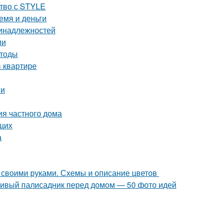
ство с STYLE
емя и деньги
ринадлежностей
ии
етоды
 квартире
ии
ия частного дома
щих
а
б своими руками. Схемы и описание цветов
асивый палисадник перед домом — 50 фото идей