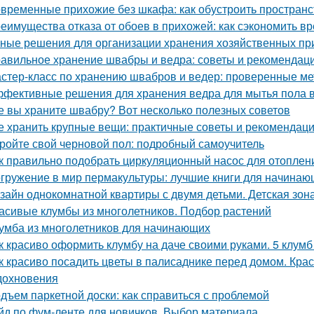
временные прихожие без шкафа: как обустроить простран
еимущества отказа от обоев в прихожей: как сэкономить вр
ные решения для организации хранения хозяйственных п
авильное хранение швабры и ведра: советы и рекомендац
стер-класс по хранению швабров и ведер: проверенные м
фективные решения для хранения ведра для мытья пола в
е вы храните швабру? Вот несколько полезных советов
е хранить крупные вещи: практичные советы и рекомендац
ройте свой черновой пол: подробный самоучитель
к правильно подобрать циркуляционный насос для отоплен
гружение в мир пермакультуры: лучшие книги для начинаю
зайн однокомнатной квартиры с двумя детьми. Детская зон
асивые клумбы из многолетников. Подбор растений
умба из многолетников для начинающих
к красиво оформить клумбу на даче своими руками. 5 клум
к красиво посадить цветы в палисаднике перед домом. Кр
дохновения
дъем паркетной доски: как справиться с проблемой
йд по фум-ленте для новичков. Выбор материала