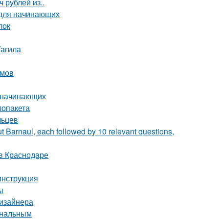
 рублей из..
 для начинающих
лок
Тагила
омов
я начинающих
лопакета
льцев
t Barnaul, each followed by 10 relevant questions,
в Краснодаре
инструкция
ы
дизайнера
ональным