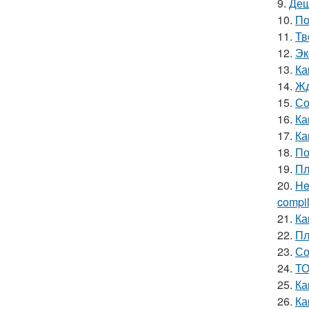
9.
Деш
10.
По
11.
Тв
12.
Эк
13.
Ка
14.
Жд
15.
Со
16.
Ка
17.
Ка
18.
По
19.
Пл
20.
He
compile
21.
Ка
22.
Пл
23.
Со
24.
ТО
25.
Ка
26.
Ка