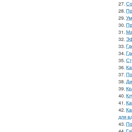
27.
Со
28.
Пр
29.
Ум
30.
Пр
31.
Ма
32.
Эф
33.
Гд
34.
Гд
35.
Ст
36.
Ка
37.
По
38.
Ди
39.
Кр
40.
Кл
41.
Ка
42.
Ка
для в
43.
По
44.
Га