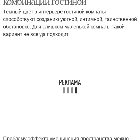
комбинации гостиной
Темный цвет в интерьере гостиной комнаты
способствуют созданию уютной, интимной, таинственной
обстановке. Для слишком маленькой комнаты такой
Темные оттенки
Кухни в маленькой
вариант не всегда подходит.
Кухня в темных тонах
Кухни в темных тонах
Темный дизайн
Темные обои
Обои для темной
Темная спальня
спальни
Проблему эффекта уменьшения пространства можно