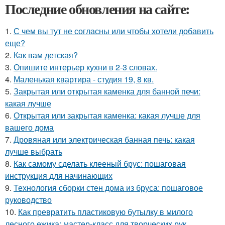
Последние обновления на сайте:
1.
С чем вы тут не согласны или чтобы хотели добавить
еще?
2.
Как вам детская?
3.
Опишите интерьер кухни в 2-3 словах.
4.
Маленькая квартира - студия 19, 8 кв.
5.
Закрытая или открытая каменка для банной печи:
какая лучше
6.
Открытая или закрытая каменка: какая лучше для
вашего дома
7.
Дровяная или электрическая банная печь: какая
лучше выбрать
8.
Как самому сделать клееный брус: пошаговая
инструкция для начинающих
9.
Технология сборки стен дома из бруса: пошаговое
руководство
10.
Как превратить пластиковую бутылку в милого
лесного ежика: мастер-класс для творческих рук