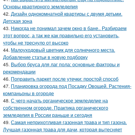
Основы квартирного земледелия
42.
Дизайн однокомнатной квартиры с двумя детьми.
Детская зона
43.
Никогда не понимал зачем окно в бане.. Разбираем
этот вопрос, а так же как правильно его установить,
чтобы не треснуло от высоко
44.
Малоуходовый цветник для солнечного места.
Добавление статьи в новую подборку
45.
Выбор бруса для лаг пола: основные факторы и
рекомендации
46.
Поправить паркет после утечки: простой способ
47.
Планировка огорода под Посадку Овощей. Растения-
компаньоны в огороде
48.
С чего начать органическое земледелие на
собственном огороде. Практика органического
земледелия в России раньше и сегодня
49.
Самая неприхотливая газонная трава и тип газона.
Лучшая газонная трава для дачи, которая вытесняет