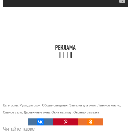
Категории:
Руки для окон
,
Общие сведения
,
Замазка для окон
,
Льняное масло
,
Свиное сало
,
Деревянные окна
,
Окна на зиму
,
Оконная замазка
Читайте также