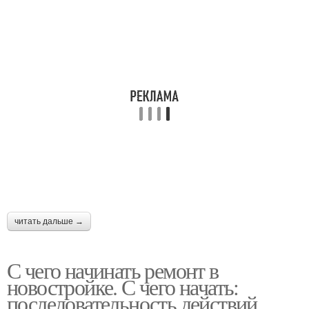
Подходы к ремонту
Быстрый ремонт
Ремонт с нуля
Денег на ремонт
Грамотный ремонт
Идеи для ремонта
читать дальше →
Квартиры в
С чего начинать ремонт в
Ремонт по плану
новостройках
новостройке. С чего начать:
последовательность действий