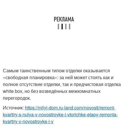
Самым таинственным типом отделки оказывается
«свободная планировка»: за ней может стоять как и
полное отсутствие отделки, так и предчистовая отделка
white box, но без возведённых межкомнатных
перегородок.
Источник:
https://milyj-dom.ru-land.com/novosti/remont-
kvartiry-s-nulya-v-novostroyke-i-vtorichke-etapy-remonta-
kvartiry-v-novostroyke-i-v