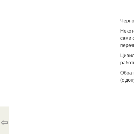
Черно
Некот
сами 
переч
Цивил
работ
Обрат
(с до
⇦