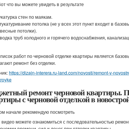
Вот что вы можете увидеть в результате
катурка стен по маякам.
укатуривание потолка (не у всех этот пункт входит в базов
весные потолки).
водка труб холодного и горячего водоснабжения, канализац
список работ по черновой отделке квартиры является базо
агают ремонт без отделки.
ник:
https://dizajn-interera.ru-land.com/novosti/remont-v-novos
troyke
жетный ремонт черновой квартиры. П
ртиры с черновой отделкой в новостро
ом начале рекомендую посмотреть
 видео можете ознакомиться с последовательностью ремонт
кономии времени, сил и денег при отделки квартиры.