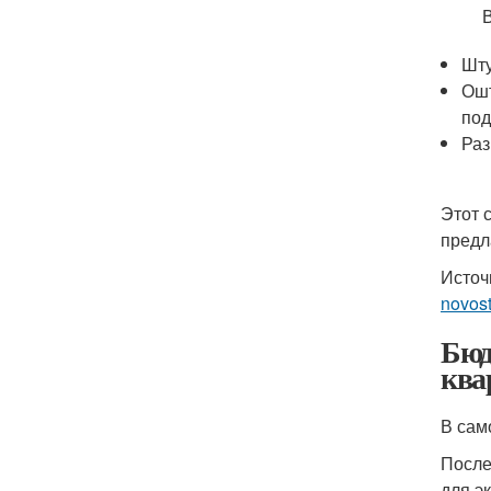
Шту
Ошт
под
Раз
Этот 
предл
Источ
novos
Бюд
ква
В сам
После
для э