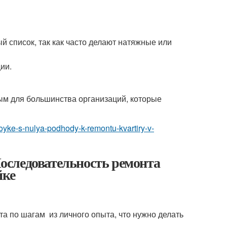
ый список, так как часто делают натяжные или
ии.
вым для большинства организаций, которые
troyke-s-nulya-podhody-k-remontu-kvartiry-v-
оследовательность ремонта
йке
а по шагам из личного опыта, что нужно делать