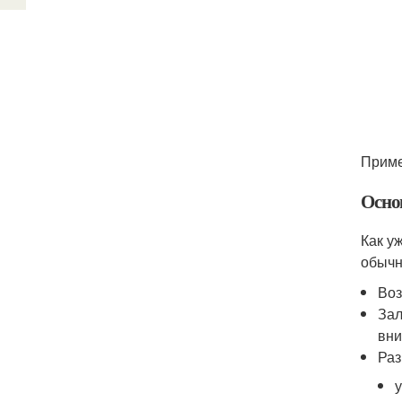
Приме
Осно
Как у
обычн
Воз
Зал
вни
Раз