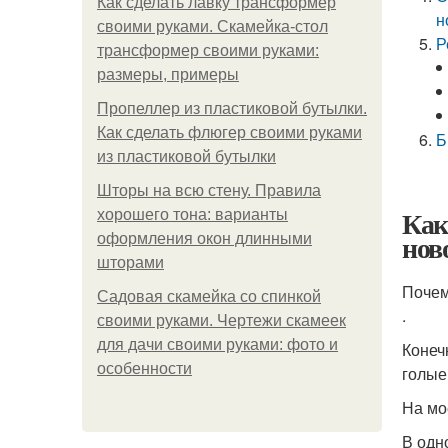
Как сделать лавку трансформер
н
своими руками. Скамейка-стол
Р
трансформер своими руками:
размеры, примеры
Пропеллер из пластиковой бутылки.
Как сделать флюгер своими руками
Б
из пластиковой бутылки
Шторы на всю стену. Правила
Как
хорошего тона: варианты
нов
оформления окон длинными
шторами
Почем
Садовая скамейка со спинкой
.
своими руками. Чертежи скамеек
для дачи своими руками: фото и
Конеч
особенности
голые
На мо
В одн