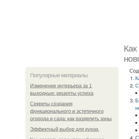
Как
нов
Сод
Популярные материалы
К
С
Изменение интерьера за 1
выходные: рецепты успеха
Б
Секреты создания
н
функционального и эстетичного
огорода и сада: как разделить зоны
Эффектный выбор для кухни.
С