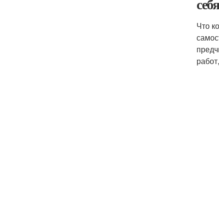
себ
Что к
самос
предч
работ