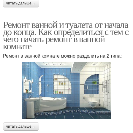
читать дальше →
Рекомендации по
Советы по ремонту
ремонту
Ремонт ванной и туалета от начала
до конца. Как определиться с тем с
чего начать ремонт в ванной
комнате
Ошибки при ремонте
Лайфхаки по ремонту
Ремонт в ванной комнате можно разделить на 2 типа:
Лайфхаки для ремонта
Частичный ремонт
Капитальный
Мелкий ремонт
евроремонт
читать дальше →