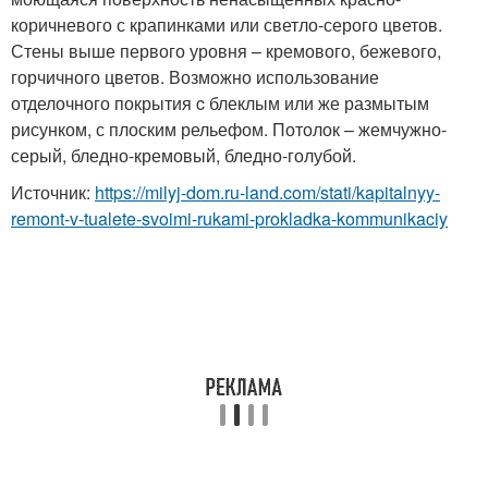
коричневого с крапинками или светло-серого цветов.
Стены выше первого уровня – кремового, бежевого,
горчичного цветов. Возможно использование
отделочного покрытия c блеклым или же размытым
рисунком, с плоским рельефом. Потолок – жемчужно-
серый, бледно-кремовый, бледно-голубой.
Источник:
https://milyj-dom.ru-land.com/stati/kapitalnyy-
remont-v-tualete-svoimi-rukami-prokladka-kommunikaciy