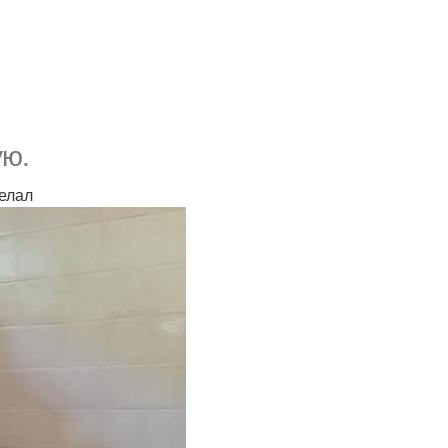
ую.
делал