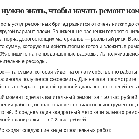
 нужно знать, чтобы начать ремонт к
ость услуг ремонтных бригад разнится от очень низких до с
и другой вариант плохи. Заниженные расценки говорят о ни
в, порча дорогостоящих материалов — реальный риск. Высо
те сумму, которую вы действительно готовы вложить в ремо
0% спишите на непредвиденные расходы. Из получившейся
нительные расходы.
ок — та сумма, которая уйдет на оплату собственно работы 
ка: иногда получается сэкономить. Для начала просмотрите 
йтесь выбирать средний ценовой диапазон, интересуйтесь
й момент: сделать капитальный ремонт за 150 тыс. рублей 
нении работы, использование специальных инструментов,
логий. В среднем один квадратный метр капитального ремонт
дной планировки — в 7-8 тыс. рублей.
йс входят следующие виды строительных работ: