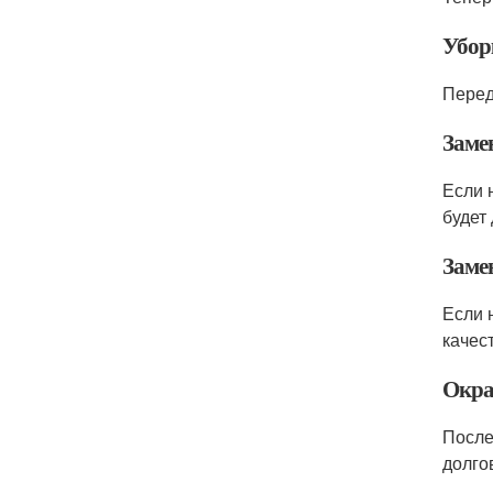
Убор
Перед
Заме
Если 
будет
Замен
Если 
качес
Окра
После
долго