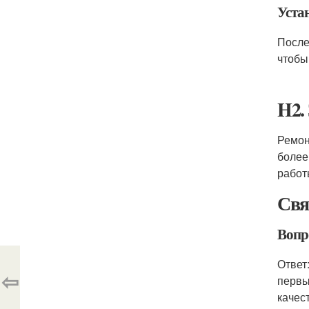
Уста
После
чтобы
H2.
Ремон
более
работ
Свя
Вопр
Ответ
⇦
первы
качес