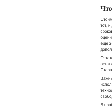
Что
Стоим
тот, 
сроко
оцени
еще 2
допол
Остат
остат
Стара
Важны
испол
техно
свобо
В пра