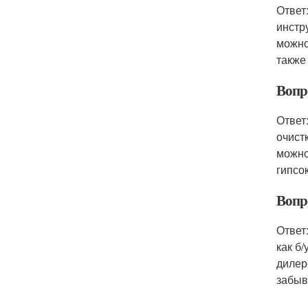
Ответ
инстр
можно
также
Вопр
Ответ
очист
можно
гипсо
Вопр
Ответ
как б
дилер
забыв