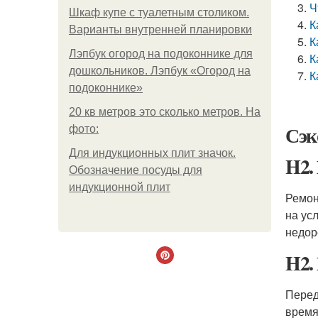
Ч
Шкаф купе с туалетным столиком.
К
Варианты внутренней планировки
К
Лэпбук огород на подоконнике для
К
дошкольников. Лэпбук «Огород на
К
подоконнике»
20 кв метров это сколько метров. На
Сэк
фото:
Для индукционных плит значок.
H2.
Обозначение посуды для
индукционной плит
Ремон
на ус
недор
H2.
Перед
время