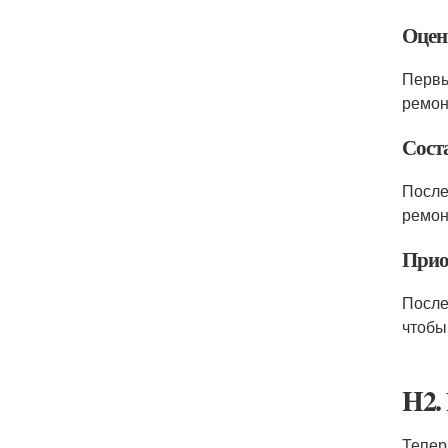
Оцен
Первы
ремон
Сост
После
ремон
Прио
После
чтобы
H2.
Тепер