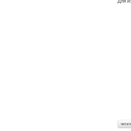
Для и
читат