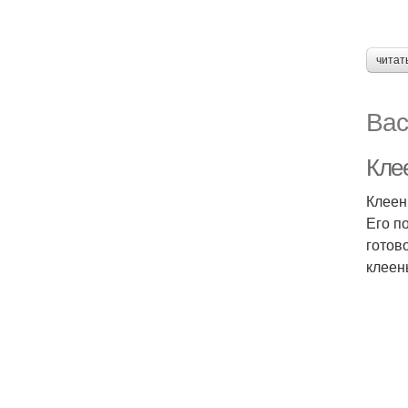
читат
Вас
Кле
Клеен
Его п
готов
клеен