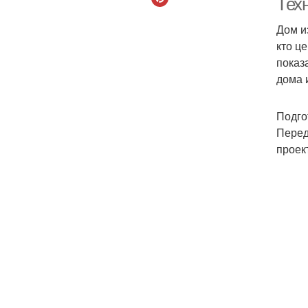
Тех
Дом и
кто ц
показ
дома 
Подго
Перед
проек