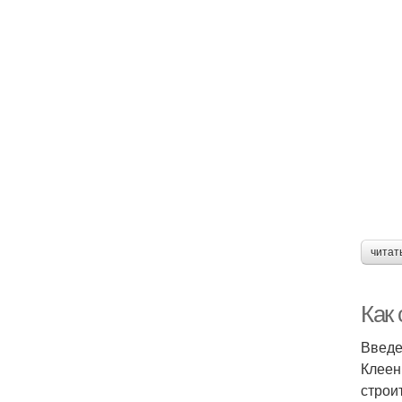
читат
Как
Введ
Клеен
строи