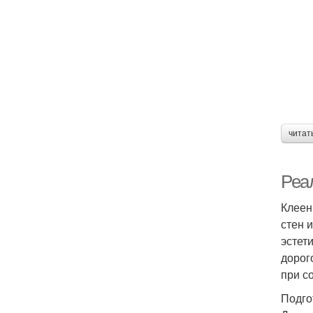
читат
Реа
Клеен
стен 
эстет
дорог
при с
Подго