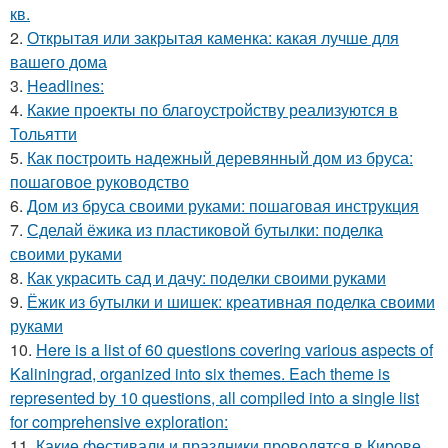
кв.
2.
Открытая или закрытая каменка: какая лучше для
вашего дома
3.
Headlines:
4.
Какие проекты по благоустройству реализуются в
Тольятти
5.
Как построить надежный деревянный дом из бруса:
пошаговое руководство
6.
Дом из бруса своими руками: пошаговая инструкция
7.
Сделай ёжика из пластиковой бутылки: поделка
своими руками
8.
Как украсить сад и дачу: поделки своими руками
9.
Ёжик из бутылки и шишек: креативная поделка своими
руками
10.
Here is a list of 60 questions covering various aspects of
Kaliningrad, organized into six themes. Each theme is
represented by 10 questions, all compiled into a single list
for comprehensive exploration:
11.
Какие фестивали и праздники проводятся в Кирове