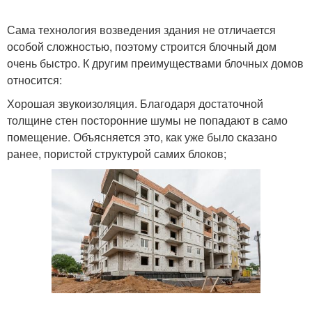
Сама технология возведения здания не отличается
Вентиляции в
особой сложностью, поэтому строится блочный дом
Деревянный дом
многоэтажных домах
очень быстро. К другим преимуществами блочных домов
относится:
Хорошая звукоизоляция. Благодаря достаточной
Фасад в загородном
толщине стен посторонние шумы не попадают в само
Дом из бруса
доме
помещение. Объясняется это, как уже было сказано
ранее, пористой структурой самих блоков;
Кирпичные строения
Дом из красного
Дом из кирпича
Кирпич на дом