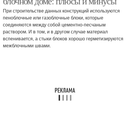
блочном доме: плюсы и минусы
При строительстве данных конструкций используются
пеноблочные или газоблочные блоки, которые
соединяются между собой цементно-песчаным
Монолитный дом
Панельный дом
раствором. И в том, и в другом случае материал
вспенивается, а стыки блоков хорошо герметизируются
межблочными швами.
Вентиляции в
Блочный дом
многоэтажном доме
Вентиляции в
Вентшахта в
панельном доме
многоэтажном доме
Вентиляция в
Шахта в панельном
многоквартирном доме
доме