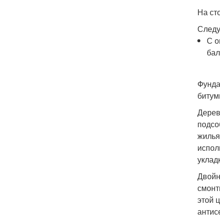
На ст
Следу
С о
бал
Фунда
битум
Дерев
подсо
жилья
испол
уклад
Двойн
смонт
этой 
антис