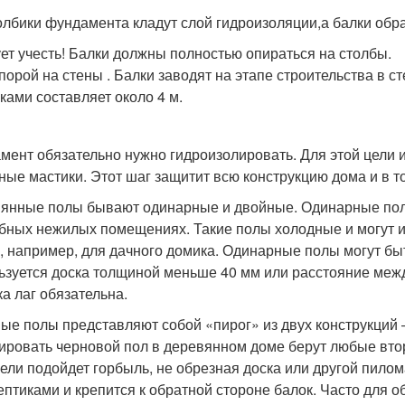
олбики фундамента кладут слой гидроизоляции,а балки о
ет учесть! Балки должны полностью опираться на столбы.
порой на стены . Балки заводят на этапе строительства в 
ками составляет около 4 м.
мент обязательно нужно гидроизолировать. Для этой цели
ные мастики. Этот шаг защитит всю конструкцию дома и в то
янные полы бывают одинарные и двойные. Одинарные полы
бных нежилых помещениях. Такие полы холодные и могут и
, например, для дачного домика. Одинарные полы могут быть 
ьзуется доска толщиной меньше 40 мм или расстояние меж
ка лаг обязательна.
ые полы представляют собой «пирог» из двух конструкций –
ировать черновой пол в деревянном доме берут любые втор
цели подойдет горбыль, не обрезная доска или другой пило
ептиками и крепится к обратной стороне балок. Часто для 