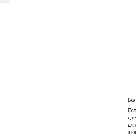
Бал
Есл
дае
для
эко