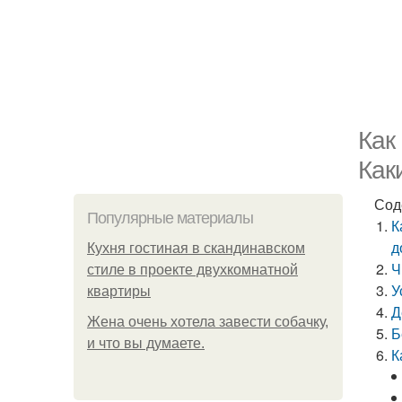
Как
Как
Сод
Популярные материалы
К
д
Кухня гостиная в скандинавском
Ч
стиле в проекте двухкомнатной
У
квартиры
Д
Жена очень хотела завести собачку,
Б
и что вы думаете.
К