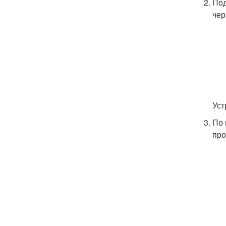
Под
чер
Уст
По 
про