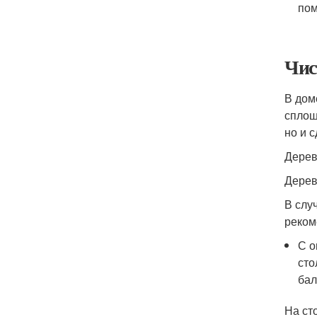
пом
Чис
В дом
сплош
но и 
Дерев
Дерев
В слу
реком
С о
сто
бал
На ст