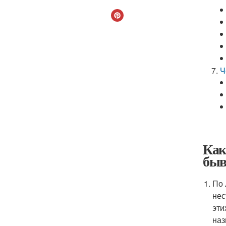
Ч
Как
быв
По 
нес
эти
наз