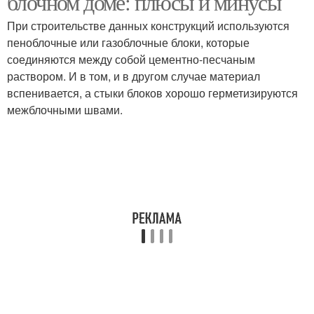
блочном доме: плюсы и минусы
При строительстве данных конструкций используются
пеноблочные или газоблочные блоки, которые
соединяются между собой цементно-песчаным
Монолитный дом
Блочный дом
раствором. И в том, и в другом случае материал
вспенивается, а стыки блоков хорошо герметизируются
межблочными швами.
Квартиры в панельном
Метр в панельном доме
доме
Этажный дом
Частный дом