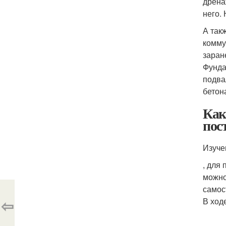
дрена
него.
А так
комму
заран
Фунда
подва
бетон
Как
пос
Изуче
, для
можно
самос
⇦
В ход