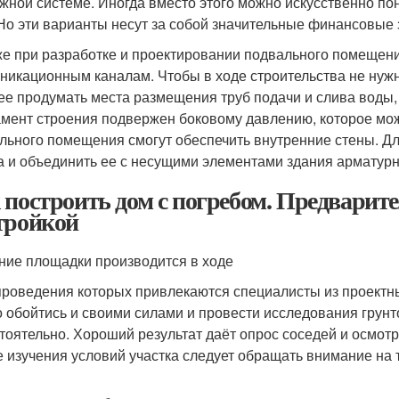
жной системе. Иногда вместо этого можно искусственно по
 Но эти варианты несут за собой значительные финансовые 
же при разработке и проектировании подвального помещен
никационным каналам. Чтобы в ходе строительства не нужн
ее продумать места размещения труб подачи и слива воды,
мент строения подвержен боковому давлению, которое мож
льного помещения смогут обеспечить внутренние стены. Дл
а и объединить ее с несущими элементами здания арматурн
 построить дом с погребом. Предварит
тройкой
ние площадки производится в ходе
 проведения которых привлекаются специалисты из проектн
 обойтись и своими силами и провести исследования грунт
тоятельно. Хороший результат даёт опрос соседей и осмот
е изучения условий участка следует обращать внимание на 