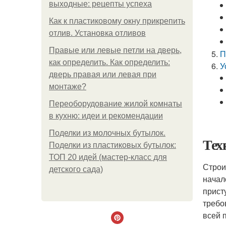
выходные: рецепты успеха
Как к пластиковому окну прикрепить
отлив. Установка отливов
Правые или левые петли на дверь,
П
как определить. Как определить:
У
дверь правая или левая при
монтаже?
Переоборудование жилой комнаты
в кухню: идеи и рекомендации
Поделки из молочных бутылок.
Тех
Поделки из пластиковых бутылок:
ТОП 20 идей (мастер-класс для
Строи
детского сада)
начал
прист
требо
всей 