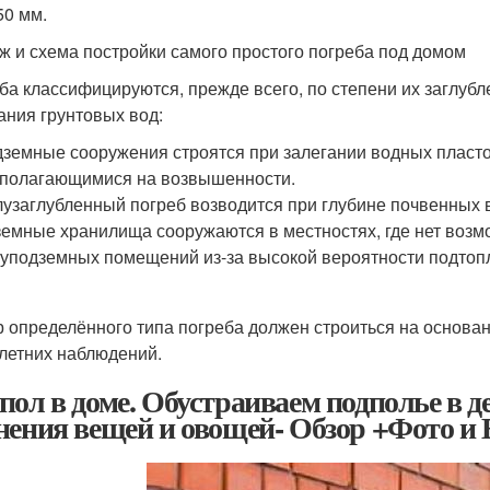
50 мм.
ж и схема постройки самого простого погреба под домом
ба классифицируются, прежде всего, по степени их заглубле
ания грунтовых вод:
земные сооружения строятся при залегании водных пластов
полагающимися на возвышенности.
узаглубленный погреб возводится при глубине почвенных во
емные хранилища сооружаются в местностях, где нет воз
уподземных помещений из-за высокой вероятности подтоп
 определённого типа погреба должен строиться на основан
летних наблюдений.
пол в доме. Обустраиваем подполье в 
нения вещей и овощей- Обзор +Фото и 