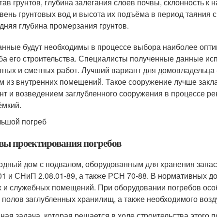
тав грунтов, глубина залегания слоев почвы, склонность к 
вень грунтовых вод и высота их подъёма в период таяния 
дняя глубина промерзания грунтов.
анные будут необходимы в процессе выбора наиболее опти
ба его строительства. Специалисты полученные данные ис
тных и сметных работ. Лучший вариант для домовладельца –
м из внутренних помещений. Такое сооружение лучше закл
нт и возведением заглубленного сооружения в процессе ре
ёмкий.
ьшой погреб
вы проектирования погребов
одный дом с подвалом, оборудованным для хранения запас
01 и СНиП 2.08.01-89, а также РСН 70-88. В нормативных 
 и служебных помещений. При оборудовании погребов осо
и полов заглубленных хранилищ, а также необходимого воз
ная задача, которая решается в ходе строительства этого 