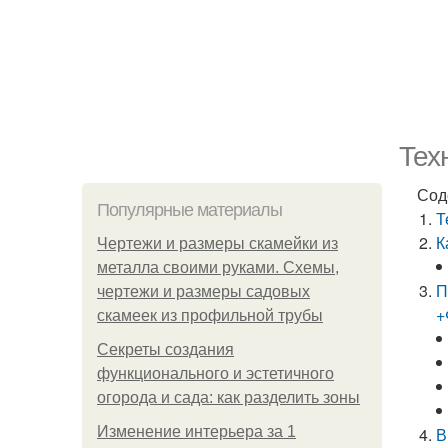
Тех
Сод
Популярные материалы
Т
К
Чертежи и размеры скамейки из
металла своими руками. Схемы,
П
чертежи и размеры садовых
+
скамеек из профильной трубы
Секреты создания
функционального и эстетичного
огорода и сада: как разделить зоны
Изменение интерьера за 1
В