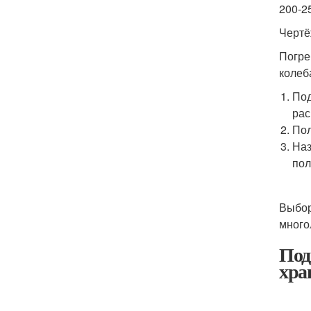
200-2
Чертё
Погре
колеб
Под
рас
Пол
Наз
пол
Выбор
много
Под
хра