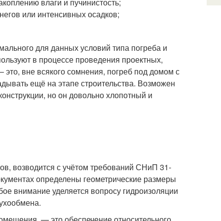
накоплению влаги и пучинистость;
снегов или интенсивных осадков;
мального для данных условий типа погреба и
пользуют в процессе проведения проектных,
 это, вне всякого сомнения, погреб под домом с
адывать ещё на этапе строительства. Возможен
конструкции, но он довольно хлопотный и
ов, возводится с учётом требований СНиП 31-
документах определены геометрические размеры
бое внимание уделяется вопросу гидроизоляции
духообмена.
помещения, — это обеспечение относительного