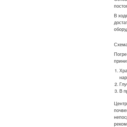
посто
В ход
доста
обору
Схема
Погре
прини
Хра
нар
Глу
В п
Центр
почве
непос
реком