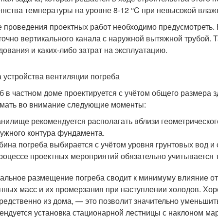
янства температуры на уровне 8-12 °C при невысокой влаж
е проведения проектных работ необходимо предусмотреть
точно вертикального канала с наружной вытяжной трубой. 
дования и каких-либо затрат на эксплуатацию.
 устройства вентиляции погреба
б в частном доме проектируется с учётом общего размера 
мать во внимание следующие моменты:
нилище рекомендуется располагать вблизи геометрическог
ужного контура фундамента.
бина погреба выбирается с учётом уровня грунтовых вод и 
роцессе проектных мероприятий обязательно учитывается та
альное размещение погреба сводит к минимуму влияние от
нных масс и их промерзания при наступлении холодов. Хо
редственно из дома, — это позволит значительно уменьшит
ендуется установка стационарной лестницы с наклоном мар