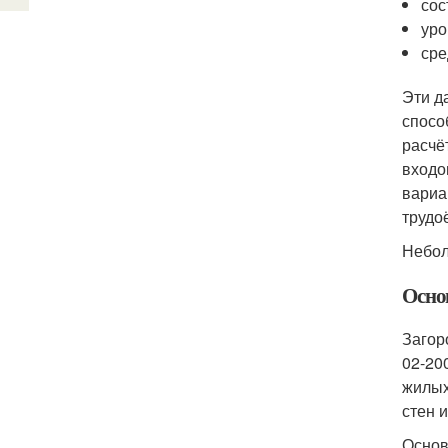
сос
уро
сре
Эти д
спосо
расчё
входо
вариа
трудо
Небол
Осно
Загор
02-20
жилых
стен 
Основ