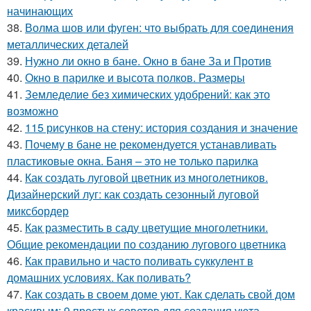
начинающих
38.
Волма шов или фуген: что выбрать для соединения
металлических деталей
39.
Нужно ли окно в бане. Окно в бане За и Против
40.
Окно в парилке и высота полков. Размеры
41.
Земледелие без химических удобрений: как это
возможно
42.
115 рисунков на стену: история создания и значение
43.
Почему в бане не рекомендуется устанавливать
пластиковые окна. Баня – это не только парилка
44.
Как создать луговой цветник из многолетников.
Дизайнерский луг: как создать сезонный луговой
миксбордер
45.
Как разместить в саду цветущие многолетники.
Общие рекомендации по созданию лугового цветника
46.
Как правильно и часто поливать суккулент в
домашних условиях. Как поливать?
47.
Как создать в своем доме уют. Как сделать свой дом
красивым: 9 простых советов для создания уюта