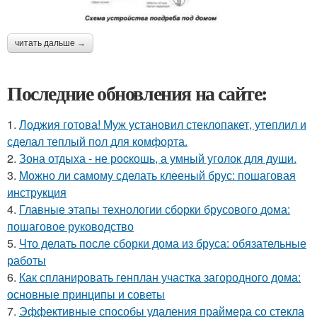
читать дальше →
Последние обновления на сайте:
1.
Лоджия готова! Муж установил стеклопакет, утеплил и
сделал теплый пол для комфорта.
2.
Зона отдыха - не роcкошь, а умный уголок для души.
3.
Можно ли самому сделать клееный брус: пошаговая
инструкция
4.
Главные этапы технологии сборки брусового дома:
пошаговое руководство
5.
Что делать после сборки дома из бруса: обязательные
работы
6.
Как спланировать генплан участка загородного дома:
основные принципы и советы
7.
Эффективные способы удаления праймера со стекла