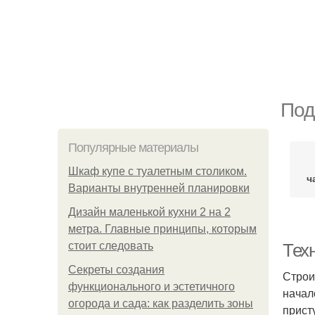
Под
Популярные материалы
Шкаф купе с туалетным столиком.
ч
Варианты внутренней планировки
Дизайн маленькой кухни 2 на 2
метра. Главные принципы, которым
стоит следовать
Тех
Секреты создания
Строи
функционального и эстетичного
начал
огорода и сада: как разделить зоны
прист