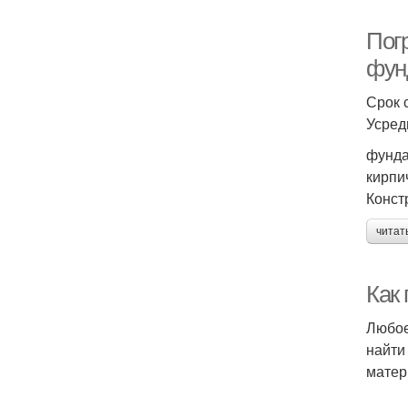
Пог
фун
Срок 
Усред
фунда
кирпи
Конст
читат
Как
Любое
найти
матер