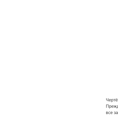
Чертёж
Прежд
все з