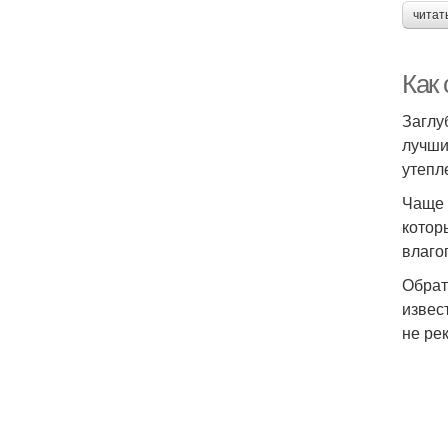
читат
Как
Заглу
лучши
утепл
Чаще 
котор
влаго
Обрат
извес
не ре