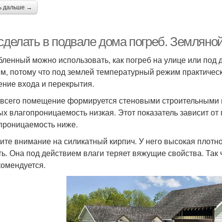
ь дальше →
 сделать в подвале дома погреб. Земляно
бленный можно использовать, как погреб на улице или под д
м, потому что под землей температурный режим практическ
ение входа и перекрытия.
всего помещение формируется стеновыми строительными м
ых влагопроницаемость низкая. Этот показатель зависит от
проницаемость ниже.
ите внимание на силикатный кирпич. У него высокая плотно
ть. Она под действием влаги теряет вяжущие свойства. Так 
комендуется.