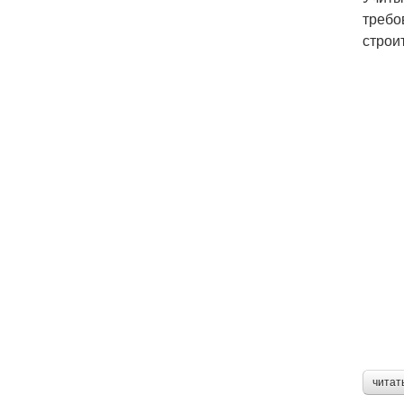
требо
строи
читат