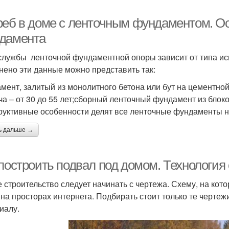
реб в доме с ленточным фундаментом. О
дамента
службы ленточной фундаментной опоры зависит от типа ис
нено эти данные можно представить так:
мент, залитый из монолитного бетона или бут на цементной
ча – от 30 до 55 лет;сборный ленточный фундамент из блоков
руктивные особенности делят все ленточные фундаменты н
ь дальше →
 построить подвал под домом. Технология
 строительство следует начинать с чертежа. Схему, на кото
 на просторах интернета. Подбирать стоит только те черте
иалу.