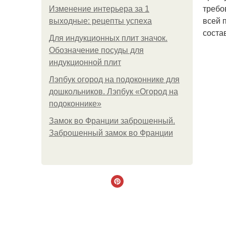
требо
Изменение интерьера за 1
всей 
выходные: рецепты успеха
соста
Для индукционных плит значок.
Обозначение посуды для
индукционной плит
Лэпбук огород на подоконнике для
дошкольников. Лэпбук «Огород на
подоконнике»
Замок во Франции заброшенный.
Заброшенный замок во Франции