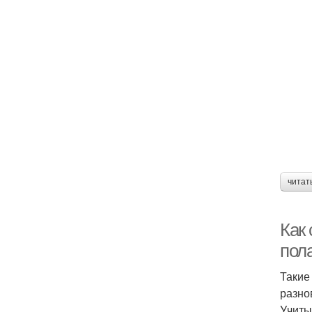
читат
Как
пол
Такие
разно
Учиты