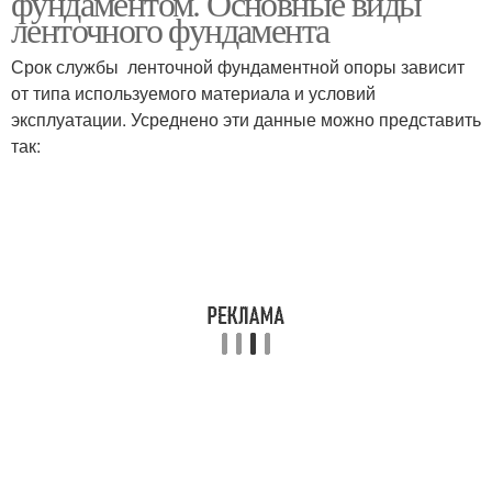
фундаментом. Основные виды
ленточного фундамента
Срок службы ленточной фундаментной опоры зависит
от типа используемого материала и условий
Погреба под домом
Погреб из пластика
эксплуатации. Усреднено эти данные можно представить
так:
Мини-погреб в доме
Пластиковый погреб
Знакомство с
Погреб под домом
пластиковым погребом
Погреб в частном доме
Погреба в частном доме