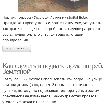
Погреб в деревянном
Погреб на даче
доме
Чертёж погреба «Уралец» Источник stroitel-list.ru
Прежде чем приступать к строительству, следует узнать,
как правильно сделать погреб, так как лучше разрешить
все затруднительные ситуации ещё на стадии
Погреб из кирпича
Погреб под террасой
планирования.
читать дальше →
Подвал под жилым
Как сделать в подвале дома погреб.
домом
Земляной
Заглубленный можно использовать, как погреб на улице
или под домом (в подвале). Этот вариант считается
лучшим, потому что под землей температурный режим
практически не изменяется. Важно грамотно провести
утепление входа и перекрытия.