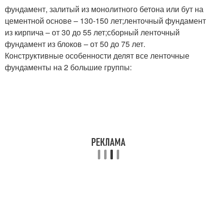
фундамент, залитый из монолитного бетона или бут на
цементной основе – 130-150 лет;ленточный фундамент
из кирпича – от 30 до 55 лет;сборный ленточный
Подпол в доме
Частный дом
фундамент из блоков – от 50 до 75 лет.
Конструктивные особенности делят все ленточные
фундаменты на 2 большие группы:
Место под погреб
Руки под домом
Бетонный погреб
Вентиляция в погребе
Температура для
Погреб в гараже
погреба