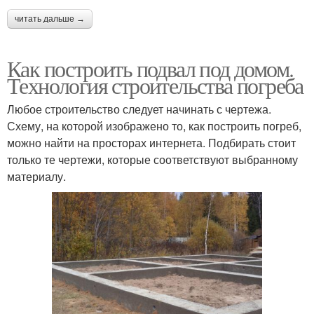
читать дальше →
Потолок в погребе
Вод в погребе
Как построить подвал под домом.
Технология строительства погреба
Погреба из
Любое строительство следует начинать с чертежа.
Погреба от подвала
канализационных труб
Схему, на которой изображено то, как построить погреб,
можно найти на просторах интернета. Подбирать стоит
только те чертежи, которые соответствуют выбранному
материалу.
Деревенский погреб
Входной погреб
Наземный погреб
Земляной погреб