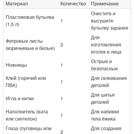
Материал
Количество
Примечание
Очистите и
Пластиковая бутылка
1
высушите
(1,5 л)
бутылку заранее
Для
Фетровые листы
2
изготовления
(коричневые и белые)
иголок и лица
Острые и
Ножницы
1
безопасные
Клей (горячий или
Для склеивания
1
ПВА)
деталей
Для шитья
Игла и нитки
1
деталей
Наполнитель (вата
Для набивки
1
или синтепон)
тела ёжика
Глаза (пуговицы или
Для создания
2