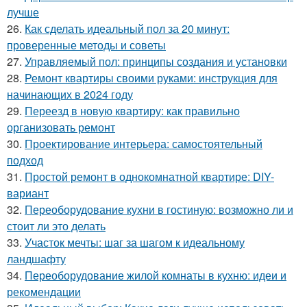
лучше
26.
Как сделать идеальный пол за 20 минут:
проверенные методы и советы
27.
Управляемый пол: принципы создания и установки
28.
Ремонт квартиры своими руками: инструкция для
начинающих в 2024 году
29.
Переезд в новую квартиру: как правильно
организовать ремонт
30.
Проектирование интерьера: самостоятельный
подход
31.
Простой ремонт в однокомнатной квартире: DIY-
вариант
32.
Переоборудование кухни в гостиную: возможно ли и
стоит ли это делать
33.
Участок мечты: шаг за шагом к идеальному
ландшафту
34.
Переоборудование жилой комнаты в кухню: идеи и
рекомендации