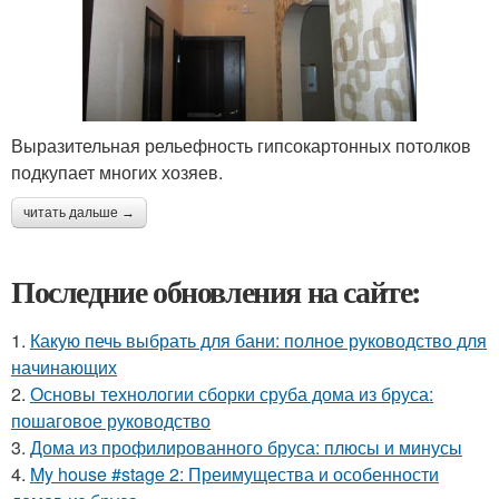
Выразительная рельефность гипсокартонных потолков
подкупает многих хозяев.
читать дальше →
Последние обновления на сайте:
1.
Какую печь выбрать для бани: полное руководство для
начинающих
2.
Основы технологии сборки сруба дома из бруса:
пошаговое руководство
3.
Дома из профилированного бруса: плюсы и минусы
4.
My house #stage 2: Преимущества и особенности