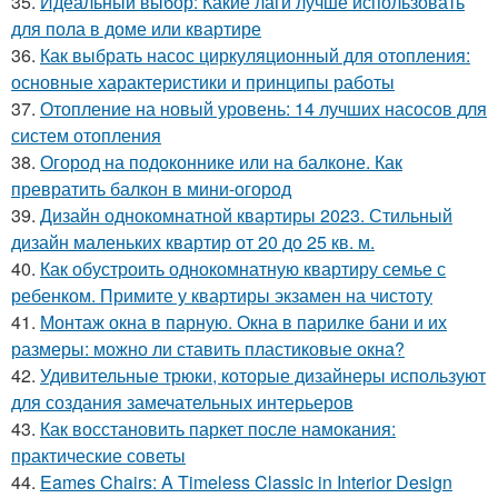
35.
Идеальный выбор: Какие лаги лучше использовать
для пола в доме или квартире
36.
Как выбрать насос циркуляционный для отопления:
основные характеристики и принципы работы
37.
Отопление на новый уровень: 14 лучших насосов для
систем отопления
38.
Огород на подоконнике или на балконе. Как
превратить балкон в мини-огород
39.
Дизайн однокомнатной квартиры 2023. Стильный
дизайн маленьких квартир от 20 до 25 кв. м.
40.
Как обустроить однокомнатную квартиру семье с
ребенком. Примите у квартиры экзамен на чистоту
41.
Монтаж окна в парную. Окна в парилке бани и их
размеры: можно ли ставить пластиковые окна?
42.
Удивительные трюки, которые дизайнеры используют
для создания замечательных интерьеров
43.
Как восстановить паркет после намокания:
практические советы
44.
Eames Chairs: A Timeless Classic in Interior Design